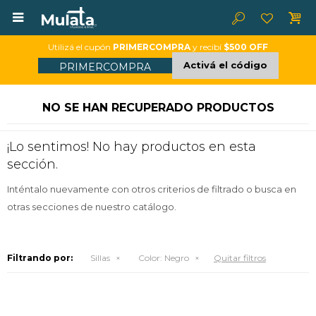

Utilizá el cupón
PRIMERCOMPRA
y recibí
$500 OFF
Activá el código
PRIMERCOMPRA
NO SE HAN RECUPERADO PRODUCTOS
¡Lo sentimos! No hay productos en esta
sección.
Inténtalo nuevamente con otros criterios de filtrado o busca en
otras secciones de nuestro catálogo.
Filtrando por:
Sillas
Color:
Negro
Quitar filtros