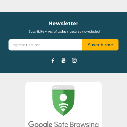
Día
Mes
Año
Continuar
Newsletter
¡Suscribite y recibí todas nuestras novedades!
Suscribirme


