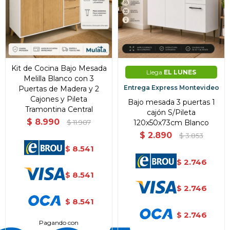
Día
Mes
Año
Continuar
Kit de Cocina Bajo Mesada
Llega
EL LUNES
Melilla Blanco con 3
Entrega Express Montevideo
Puertas de Madera y 2
Cajones y Pileta
Bajo mesada 3 puertas 1
Tramontina Central
cajón S/Pileta
$
8.990
120x50x73cm Blanco
$
11.987
$
2.890
$
3.853
8.541
$
2.746
$
8.541
$
2.746
$
8.541
$
2.746
$
Pagando con