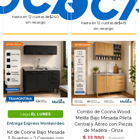
hasta en 12 cuotas de
$240
sin recargo
hasta en 12 cuotas de
$415
sin recargo
Combo de Cocina Wood
Llega
EL LUNES
Melilla Bajo Mesada Pileta
Entrega Express Montevideo
Central y Aéreo con Piezas
de Madera - Cinza
Kit de Cocina Bajo Mesada
$
13.990
3 Puertas y 2 Cajones con
$
18.653