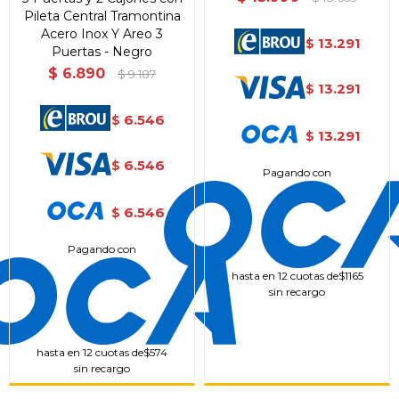
Pileta Central Tramontina
Acero Inox Y Areo 3
13.291
$
Puertas - Negro
$
6.890
$
9.187
13.291
$
6.546
$
13.291
$
6.546
$
Pagando con
6.546
$
Pagando con
hasta en 12 cuotas de
$1165
sin recargo
hasta en 12 cuotas de
$574
sin recargo