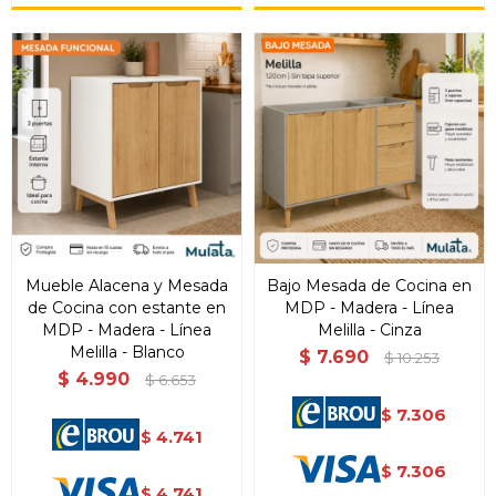
Mueble Alacena y Mesada
Bajo Mesada de Cocina en
de Cocina con estante en
MDP - Madera - Línea
MDP - Madera - Línea
Melilla - Cinza
Melilla - Blanco
$
7.690
$
10.253
$
4.990
$
6.653
7.306
$
4.741
$
7.306
$
4.741
$