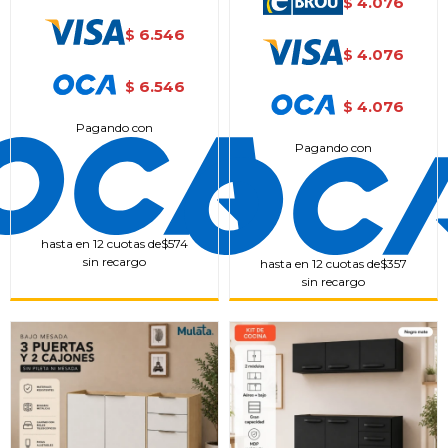
4.076
$
6.546
$
4.076
$
6.546
$
4.076
$
Pagando con
Pagando con
hasta en 12 cuotas de
$574
sin recargo
hasta en 12 cuotas de
$357
sin recargo