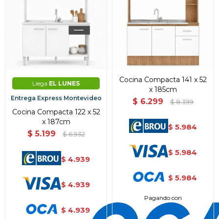
Cocina Compacta 141 x 52
Llega
EL LUNES
x 185cm
Entrega Express Montevideo
$
6.299
$
8.399
Cocina Compacta 122 x 52
x 187cm
5.984
$
$
5.199
$
6.932
5.984
$
4.939
$
5.984
$
4.939
$
Pagando con
4.939
$