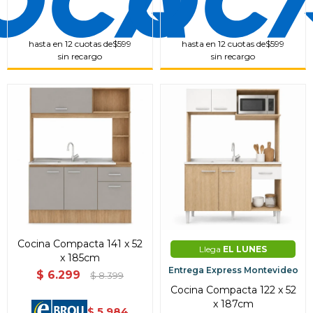
hasta en 12 cuotas de
$599
hasta en 12 cuotas de
$599
sin recargo
sin recargo
Cocina Compacta 141 x 52
Llega
EL LUNES
x 185cm
Entrega Express Montevideo
$
6.299
$
8.399
Cocina Compacta 122 x 52
x 187cm
5.984
$