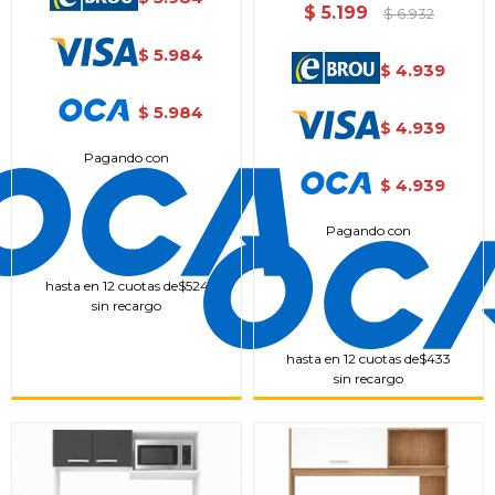
$
5.199
$
6.932
5.984
$
4.939
$
5.984
$
4.939
$
Pagando con
4.939
$
Pagando con
hasta en 12 cuotas de
$524
sin recargo
hasta en 12 cuotas de
$433
sin recargo