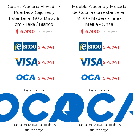
Cocina Alacena Elevada 7
Mueble Alacena y Mesada
Puertas 2 Cajones y
de Cocina con estante en
Estantería 180 x 136 x 36
MDP - Madera - Línea
cm - Teka / Blanco
Melilla - Cinza
$
4.990
$
4.990
$
6.653
$
6.653
4.741
4.741
$
$
4.741
4.741
$
$
4.741
4.741
$
$
Pagando con
Pagando con
hasta en 12 cuotas de
$415
hasta en 12 cuotas de
$415
sin recargo
sin recargo