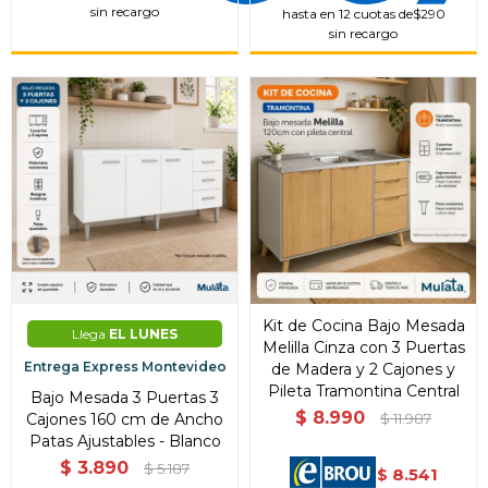
sin recargo
hasta en 12 cuotas de
$290
sin recargo
Kit de Cocina Bajo Mesada
Llega
EL LUNES
Melilla Cinza con 3 Puertas
Entrega Express Montevideo
de Madera y 2 Cajones y
Pileta Tramontina Central
Bajo Mesada 3 Puertas 3
$
8.990
Cajones 160 cm de Ancho
$
11.987
Patas Ajustables - Blanco
$
3.890
$
5.187
8.541
$