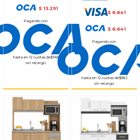
13.291
$
6.641
$
Pagando con
6.641
$
Pagando con
hasta en 12 cuotas de
$1165
sin recargo
hasta en 12 cuotas de
$582
sin recargo