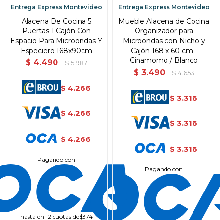
Entrega Express Montevideo
Entrega Express Montevideo
Alacena De Cocina 5
Mueble Alacena de Cocina
Puertas 1 Cajón Con
Organizador para
Espacio Para Microondas Y
Microondas con Nicho y
Especiero 168x90cm
Cajón 168 x 60 cm -
Cinamomo / Blanco
$
4.490
$
5.987
$
3.490
$
4.653
4.266
$
3.316
$
4.266
$
3.316
$
4.266
$
3.316
$
Pagando con
Pagando con
hasta en 12 cuotas de
$374