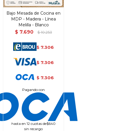
Bajo Mesada de Cocina en
MDP - Madera - Línea
Melilla - Blanco
$
7.690
$
10.253
7.306
$
7.306
$
7.306
$
Pagando con
hasta en 12 cuotas de
$640
sin recargo