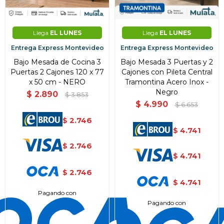
Llega
EL LUNES
Llega
EL LUNES
Entrega Express Montevideo
Entrega Express Montevideo
Bajo Mesada de Cocina 3
Bajo Mesada 3 Puertas y 2
Puertas 2 Cajones 120 x 77
Cajones con Pileta Central
x 50 cm - NERO
Tramontina Acero Inox -
Negro
$
2.890
$
3.853
$
4.990
$
6.653
2.746
$
4.741
$
2.746
$
4.741
$
2.746
$
4.741
$
Pagando con
Pagando con