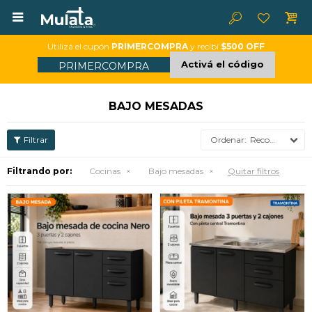

Utilizá el cupón
PRIMERCOMPRA
y recibí
$500 OFF
Activá el código
PRIMERCOMPRA
BAJO MESADAS
Recomendados
Filtrando por:
Cocinas
Bajo mesadas
Quitar filtros