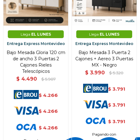
Llega
EL LUNES
Llega
EL LUNES
Entrega Express Montevideo
Entrega Express Montevideo
Bajo Mesada Gloria 120 cm
Bajo Mesada 3 Puerta 2
de ancho 3 Puertas 2
Cajones + Aereo 3 Puertas
Cajones Rieles
MX - Negro
Telescópicos
$
3.990
$
5.320
$
4.490
$
5.987
3.791
$
4.266
$
3.791
$
4.266
$
3.791
$
4.266
$
Pagando con