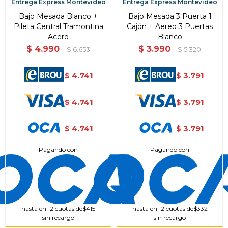
Entrega Express Montevideo
Entrega Express Montevideo
Bajo Mesada Blanco +
Bajo Mesada 3 Puerta 1
Pileta Central Tramontina
Cajón + Aereo 3 Puertas
Acero
Blanco
$
4.990
$
3.990
$
6.653
$
5.320
4.741
3.791
$
$
4.741
3.791
$
$
4.741
3.791
$
$
Pagando con
Pagando con
hasta en 12 cuotas de
$415
hasta en 12 cuotas de
$332
sin recargo
sin recargo