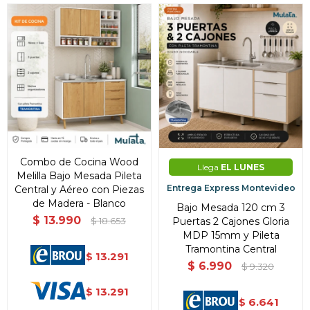
Combo de Cocina Wood
Llega
EL LUNES
Melilla Bajo Mesada Pileta
Entrega Express Montevideo
Central y Aéreo con Piezas
de Madera - Blanco
Bajo Mesada 120 cm 3
$
13.990
Puertas 2 Cajones Gloria
$
18.653
MDP 15mm y Pileta
Tramontina Central
13.291
$
$
6.990
$
9.320
13.291
$
6.641
$