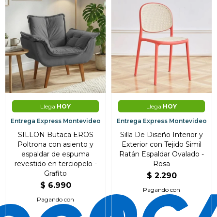
Llega
HOY
Llega
HOY
Entrega Express Montevideo
Entrega Express Montevideo
SILLON Butaca EROS
Silla De Diseño Interior y
Poltrona con asiento y
Exterior con Tejido Simil
espaldar de espuma
Ratán Espaldar Ovalado -
revestido en terciopelo -
Rosa
Grafito
$
2.290
$
6.990
Pagando con
Pagando con