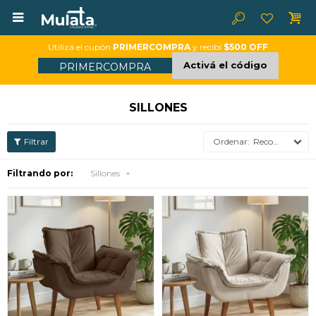

Utilizá el cupón
PRIMERCOMPRA
y recibí
$500 OFF
Activá el código
PRIMERCOMPRA
SILLONES
Recomendados
Filtrando por:
Sillones