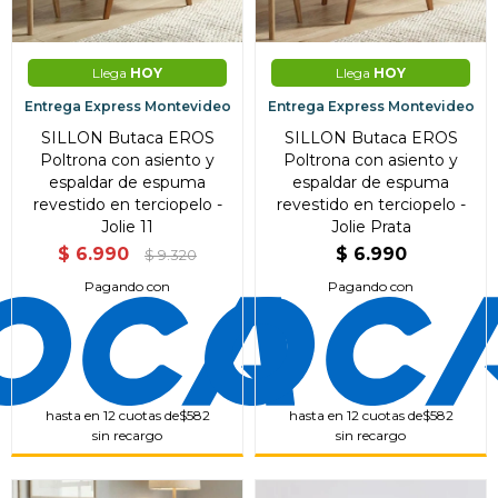
Llega
HOY
Llega
HOY
Entrega Express Montevideo
Entrega Express Montevideo
SILLON Butaca EROS
SILLON Butaca EROS
Poltrona con asiento y
Poltrona con asiento y
espaldar de espuma
espaldar de espuma
revestido en terciopelo -
revestido en terciopelo -
Jolie 11
Jolie Prata
$
6.990
$
6.990
$
9.320
Pagando con
Pagando con
hasta en 12 cuotas de
$582
hasta en 12 cuotas de
$582
sin recargo
sin recargo