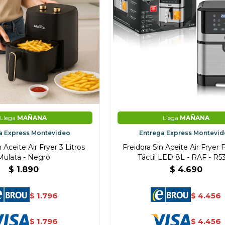
Llega
MAÑANA
Llega
MAÑANA
a Express Montevideo
Entrega Express Montevi
n Aceite Air Fryer 3 Litros
Freidora Sin Aceite Air Fryer 
Mulata - Negro
Táctil LED 8L - RAF - R5
$
1.890
$
4.690
1.796
4.456
$
$
¡Sumate a la forma más ágil de
comprar!
1.796
4.456
$
$
Comprá en 3 cuotas sin recargo o hasta en