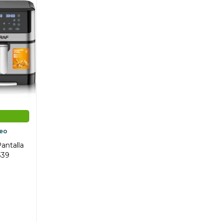
deo
Pantalla
339