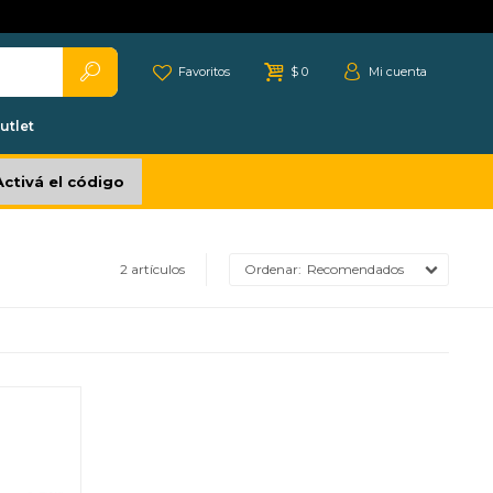
Favoritos
$
0
utlet
Activá el código
2 artículos
Recomendados