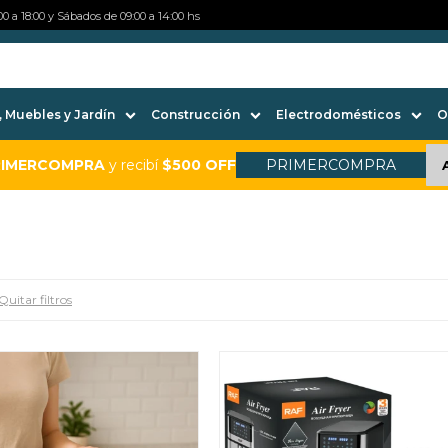
0 a 18:00 y Sábados de 09:00 a 14:00 hs
 Muebles y Jardín
Construcción
Electrodomésticos
O
RIMERCOMPRA
y recibí
$500 OFF
PRIMERCOMPRA
Quitar filtros