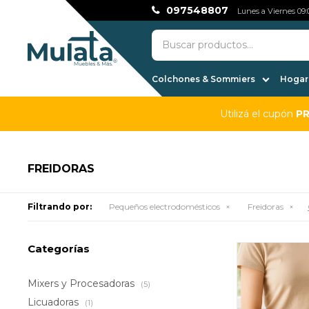
097548807
Lunes a Viernes 09:0
Colchones & Sommiers
Hogar,
Utilizá el cupón
P
FREIDORAS
Filtrando por:
Pequeños electrodomésticos
Freidoras
Categorías
Mixers y Procesadoras
(5)
Licuadoras
(1)