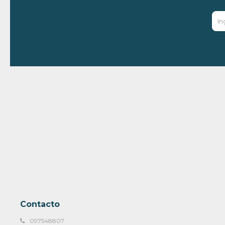
Contacto
097548807