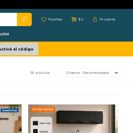
Favoritos
$
0
utlet
Activá el código
59 artículos
Recomendados