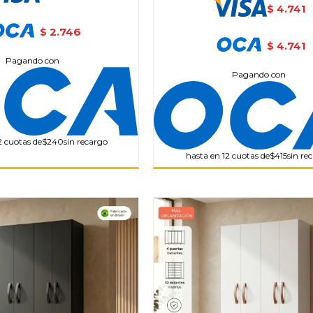
4.741
$
2.746
$
4.741
$
Pagando con
Pagando con
2 cuotas de
$240
sin recargo
hasta en 12 cuotas de
$415
sin re