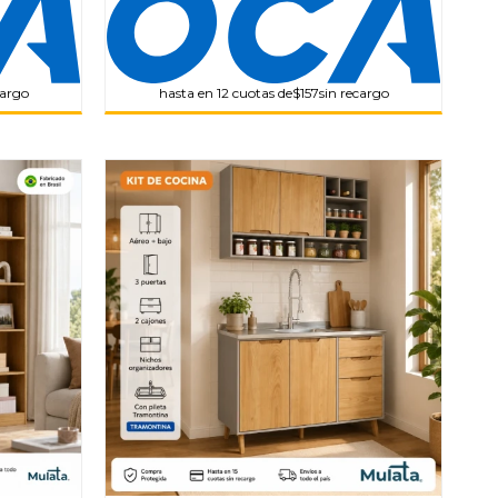
cargo
hasta en 12 cuotas de
$157
sin recargo