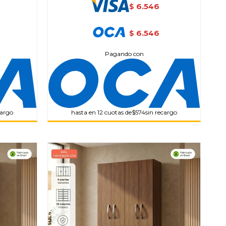
6.546
$
6.546
$
Pagando con
cargo
hasta en 12 cuotas de
$574
sin recargo