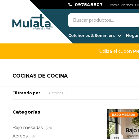
097548807
Lunes a Viernes 09:0
Colchones & Sommiers
Hogar,
Utilizá el cupón
P
COCINAS DE COCINA
Filtrando por:
Cocinas
Categorías
Bajo mesadas
(28)
Aéreos
(8)