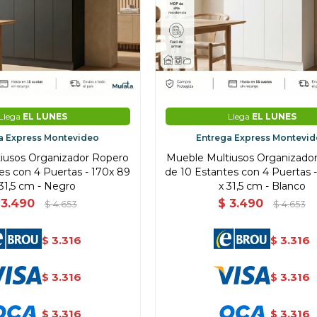
Llega
EL LUNES
Llega
EL LUNES
a Express Montevideo
Entrega Express Montevi
iusos Organizador Ropero
Mueble Multiusos Organizado
es con 4 Puertas - 170x 89
de 10 Estantes con 4 Puertas 
 31,5 cm - Negro
x 31,5 cm - Blanco
3.490
$
3.490
$
4.653
$
4.653
3.316
3.316
$
$
3.316
3.316
$
$
3.316
3.316
$
$