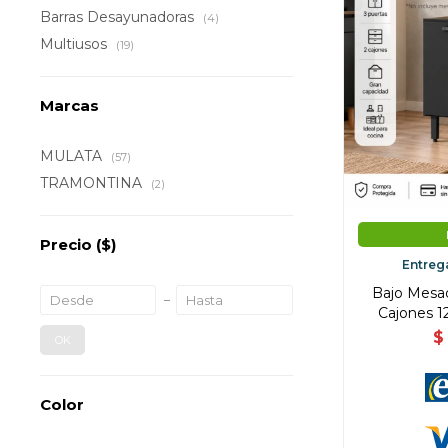
Barras Desayunadoras
(4)
Multiusos
(19)
Marcas
MULATA
(57)
TRAMONTINA
(2)
Precio
($)
Entreg
Bajo Mesad
Cajones 1
$
OK
Color