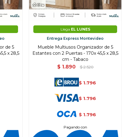
Llega
EL LUNES
deo
Entrega Express Montevideo
or de 5
Mueble Multiusos Organizador de 5
5,5 x 28,5
Estantes con 2 Puertas - 170x 45,5 x 28,5
cm - Tabaco
$
1.890
$
2.520
1.796
$
1.796
$
1.796
$
Pagando con