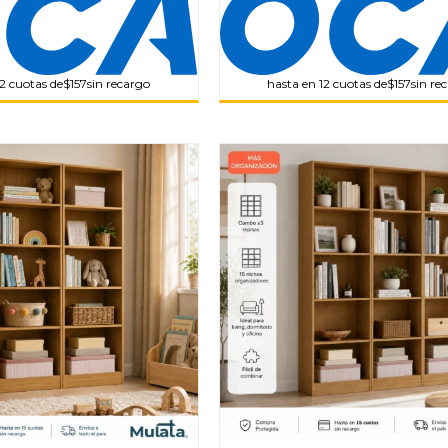
12 cuotas de
$157
sin recargo
hasta en 12 cuotas de
$157
sin re