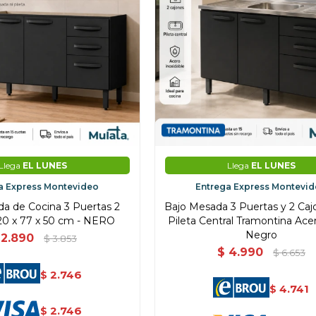
Llega
EL LUNES
Llega
EL LUNES
a Express Montevideo
Entrega Express Montevi
a de Cocina 3 Puertas 2
Bajo Mesada 3 Puertas y 2 Ca
20 x 77 x 50 cm - NERO
Pileta Central Tramontina Acer
Negro
2.890
$
3.853
$
4.990
$
6.653
2.746
$
4.741
$
2.746
$