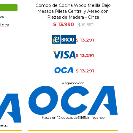
Combo de Cocina Wood Melilla Bajo
Mesada Pileta Central y Aéreo con
deo
Piezas de Madera - Cinza
$
13.990
oteca
$
18.653
13.291
$
13.291
$
13.291
$
Pagando con
hasta en 12 cuotas de
$1165
sin recargo
cargo