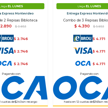
Llega
EL LUNES
Llega
EL LUNES
a Express Montevideo
Entrega Express Montevi
 2 Repisas Biblioteca
Combo de 3 Repisas Bibli
2.890
$
4.390
$
3.853
$
5.853
2.746
4.171
$
$
2.746
4.171
$
$
2.746
4.171
$
$
Pagando con
Pagando con
2 cuotas de
$240
sin recargo
hasta en 12 cuotas de
$365
sin re