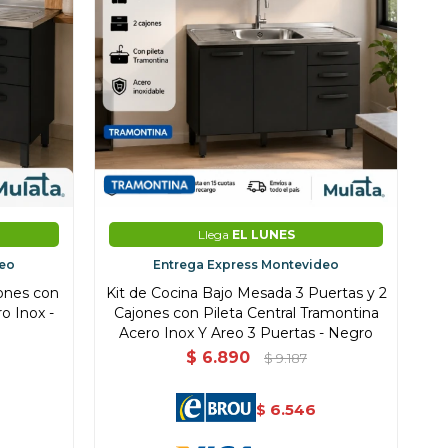
Llega
EL LUNES
deo
Entrega Express Montevideo
jones con
Kit de Cocina Bajo Mesada 3 Puertas y 2
o Inox -
Cajones con Pileta Central Tramontina
Acero Inox Y Areo 3 Puertas - Negro
$
6.890
$
9.187
6.546
$