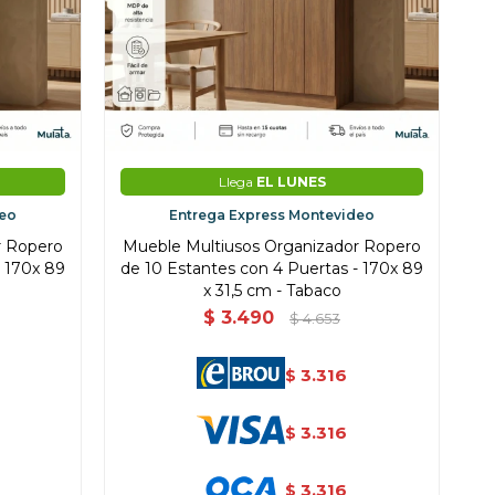
Llega
EL LUNES
deo
Entrega Express Montevideo
r Ropero
Mueble Multiusos Organizador Ropero
- 170x 89
de 10 Estantes con 4 Puertas - 170x 89
x 31,5 cm - Tabaco
$
3.490
$
4.653
3.316
$
3.316
$
3.316
$