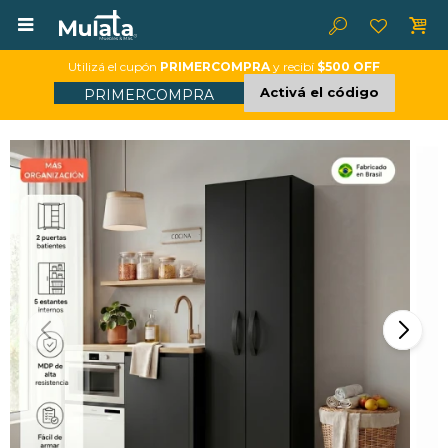

Utilizá el cupón
PRIMERCOMPRA
y recibí
$500 OFF
Activá el código
PRIMERCOMPRA