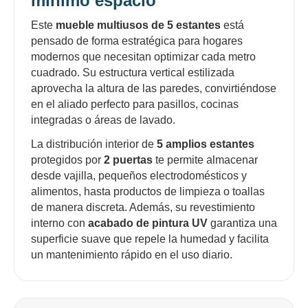
mínimo espacio
Este
mueble multiusos de 5 estantes
está
pensado de forma estratégica para hogares
¡Sumate a la forma más ágil de
modernos que necesitan optimizar cada metro
comprar!
cuadrado. Su estructura vertical estilizada
Comprá en 3 cuotas sin recargo o hasta en
aprovecha la altura de las paredes, convirtiéndose
12 cuotas * ¡Solo con tu cédula!
en el aliado perfecto para pasillos, cocinas
* sujeto aprobación crediticia.
integradas o áreas de lavado.
Comprá ahora y Pagá
Verifica si estás calificado para comprar con
La distribución interior de
5 amplios estantes
Pago Después:
Después, hasta en 12
Estás calificado para comprar usando Pago
protegidos por
2 puertas
te permite almacenar
Ups!
cuotas y sin tocar tu
Después.
Cédula de identidad
desde vajilla, pequeños electrodomésticos y
tarjeta de crédito
Parece que no tenes oferta, lamentamos
¡Algo salió mal!
¡Tenés hasta
para comprar en las cuotas que
alimentos, hasta productos de limpieza o toallas
el inconveniente, por cualquier duda
Por favor intenta nuevamente mas tarde.
Celular
prefieras!
contactanos en
de manera discreta. Además, su revestimiento
preguntas@pagodespues.com.uy
Elegí tus productos preferidos
interno con
acabado de pintura UV
garantiza una
Fecha de nacimiento
superficie suave que repele la humedad y facilita
Elegí Pago Después como metodo de pago
un mantenimiento rápido en el uso diario.
* sujeto a aprobación crediticia. El monto disponible
puede variar por comercio
Día
Mes
Año
Continuar