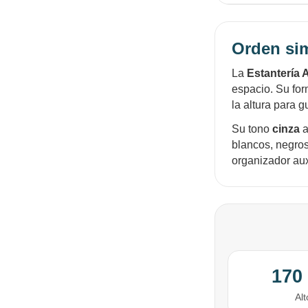
Orden si
La
Estantería 
espacio. Su for
la altura para g
Su tono
cinza
a
blancos, negros
organizador aux
170
Alt