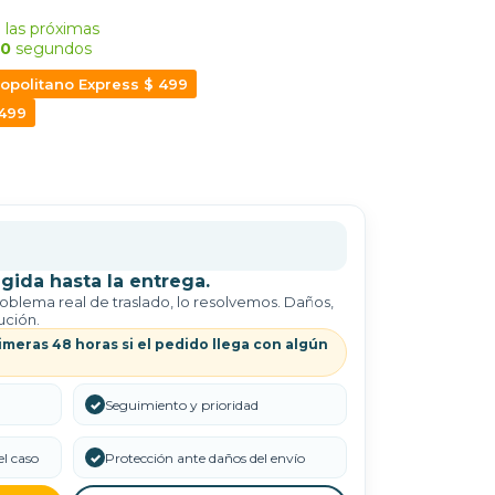
 las próximas
9
segundos
opolitano Express $ 499
 499
gida hasta la entrega.
roblema real de traslado, lo resolvemos. Daños,
ución.
imeras 48 horas si el pedido llega con algún
✓
Seguimiento y prioridad
l caso
✓
Protección ante daños del envío