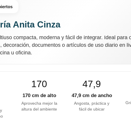
biertos
ría Anita Cinza
ltiuso compacta, moderna y fácil de integrar. Ideal para o
s, decoración, documentos o artículos de uso diario en liv
cina u oficina.
170
47,9
¡Sumate a la forma más ágil de
comprar!
170 cm de alto
47,9 cm de ancho
Comprá en 3 cuotas sin recargo o hasta en
Gri
Aprovecha mejor la
Angosta, práctica y
12 cuotas * ¡Solo con tu cédula!
altura del ambiente
fácil de ubicar
 y
* sujeto aprobación crediticia.
mo
Comprá ahora y Pagá
Verifica si estás calificado para comprar con
Pago Después:
Después, hasta en 12
Estás calificado para comprar usando Pago
Después.
Cédula de identidad