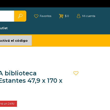
Favoritos
$
0
utlet
Activá el código
A biblioteca
stantes 47,9 x 170 x
24