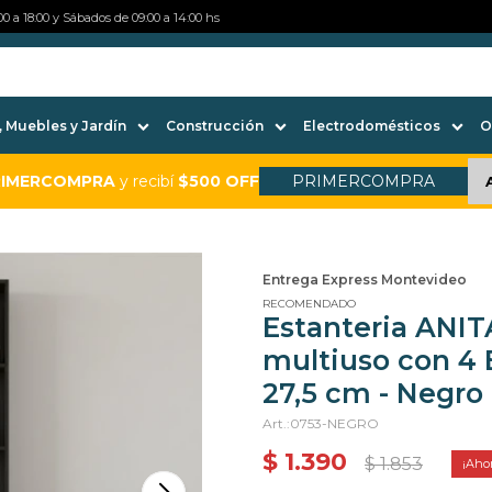
0 a 18:00 y Sábados de 09:00 a 14:00 hs
 Muebles y Jardín
Construcción
Electrodomésticos
O
RIMERCOMPRA
y recibí
$500 OFF
PRIMERCOMPRA
Entrega Express Montevideo
RECOMENDADO
Estanteria ANIT
multiuso con 4 E
27,5 cm - Negro
0753-NEGRO
$
1.390
$
1.853