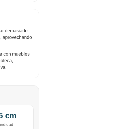
par demasiado
es, aprovechando
nar con muebles
ioteca,
iva.
,5 cm
undidad