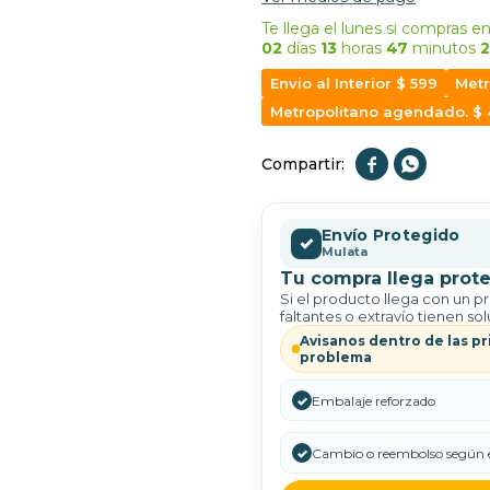
Te llega el lunes
si compras en
02
días
13
horas
47
minutos
1
Envio al Interior $ 599
Metr
Metropolitano agendado. $


Envío Protegido
✓
Mulata
Tu compra llega prote
Si el producto llega con un p
faltantes o extravío tienen sol
Avisanos dentro de las pr
problema
✓
Embalaje reforzado
✓
Cambio o reembolso según e