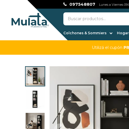
097548807
Lunes a Viernes 09:0
Colchones & Sommiers
Hogar,
Utilizá el cupón
P