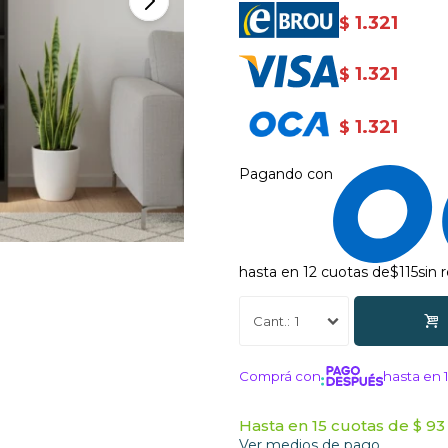
1.321
$
1.321
$
1.321
$
Pagando con
hasta en 12 cuotas de
$115
sin 
1
Comprá con
hasta en 
¡ME INTERE
Hasta en 15 cuotas de $ 93 
Ver medios de pago