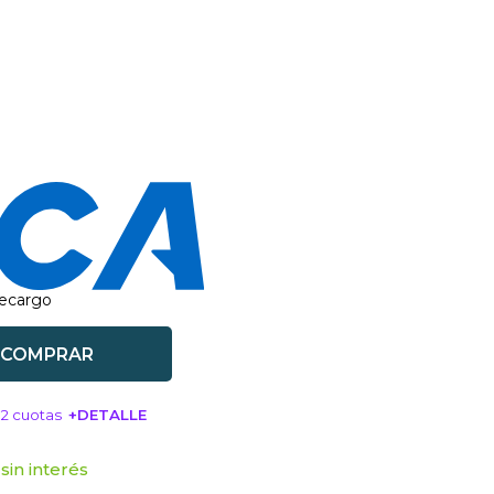
recargo
COMPRAR
12 cuotas
+DETALLE
SA!
sin interés