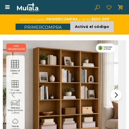

Utilizá el cupón
PRIMERCOMPRA
y recibí
$500 OFF
Activá el código
PRIMERCOMPRA