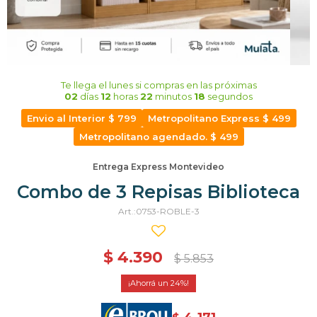
Te llega el lunes
si compras en las próximas
02
días
12
horas
22
minutos
17
segundos
Envio al Interior $ 799
Metropolitano Express $ 499
Metropolitano agendado. $ 499
Entrega Express Montevideo
Combo de 3 Repisas Biblioteca
0753-ROBLE-3
$
4.390
$
5.853
24