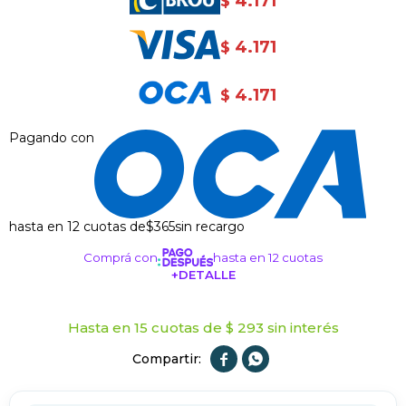
4.171
$
4.171
$
4.171
$
Pagando con
hasta en 12 cuotas de
$365
sin recargo
Comprá con
hasta en 12 cuotas
+DETALLE
¡ME INTERESA!
Hasta en 15 cuotas de $ 293 sin interés

