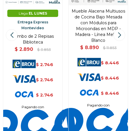
Mueble Alacena Multiusos
Llega
EL LUNES
de Cocina Bajo Mesada
Entrega Express
con Módulos para
Montevideo
Microondas en MDP -
Madera - Línea Melilla -
Combo de 2 Repisas
Blanco
Biblioteca
$
8.890
$
11.853
$
2.890
$
3.853
8.446
$
2.746
$
8.446
$
2.746
$
8.446
$
2.746
$
Pagando con
Pagando con