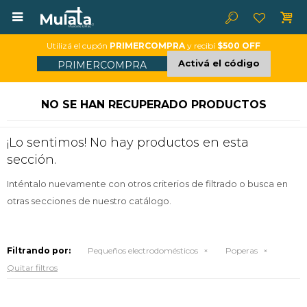

Utilizá el cupón
PRIMERCOMPRA
y recibí
$500 OFF
Activá el código
PRIMERCOMPRA
NO SE HAN RECUPERADO PRODUCTOS
¡Lo sentimos! No hay productos en esta
sección.
Inténtalo nuevamente con otros criterios de filtrado o busca en
otras secciones de nuestro catálogo.
Filtrando por:
Pequeños electrodomésticos
Poperas
Quitar filtros