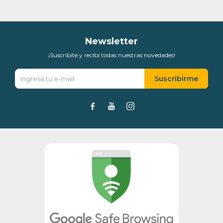
Día
Mes
Año
Continuar
Newsletter
¡Suscribite y recibí todas nuestras novedades!
Suscribirme


