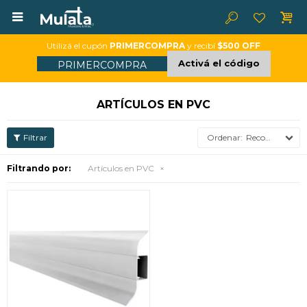

Utilizá el cupón
PRIMERCOMPRA
y recibí
$500 OFF
Activá el código
PRIMERCOMPRA
ARTÍCULOS EN PVC
Recomendados
Filtrando por:
Artículos en PVC