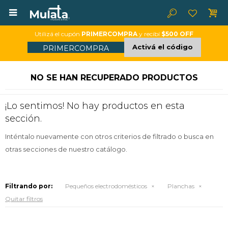

Utilizá el cupón
PRIMERCOMPRA
y recibí
$500 OFF
Activá el código
PRIMERCOMPRA
NO SE HAN RECUPERADO PRODUCTOS
¡Lo sentimos! No hay productos en esta
sección.
Inténtalo nuevamente con otros criterios de filtrado o busca en
otras secciones de nuestro catálogo.
Filtrando por:
Pequeños electrodomésticos
Planchas
Quitar filtros