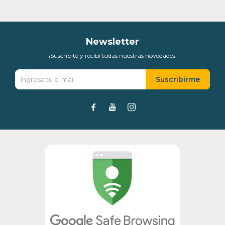
Día
Mes
Año
Continuar
Newsletter
¡Suscribite y recibí todas nuestras novedades!
Suscribirme


