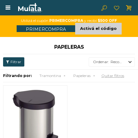

Utilizá el cupón
PRIMERCOMPRA
y recibí
$500 OFF
Activá el código
PRIMERCOMPRA
PAPELERAS
Recomendados
Filtrando por:
Tramontina
Papeleras
Quitar filtros