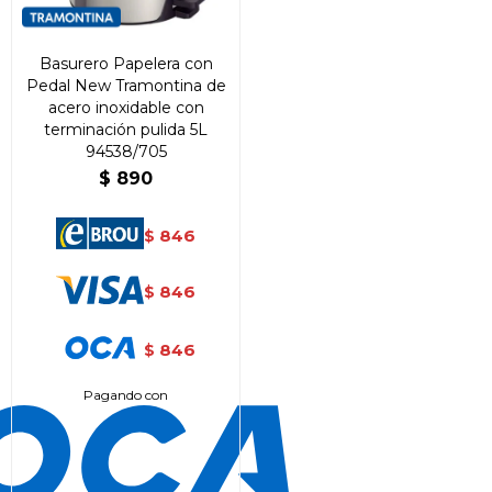
Basurero Papelera con
Pedal New Tramontina de
acero inoxidable con
terminación pulida 5L
94538/705
$
890
846
$
846
$
846
$
¡Sumate a la forma más ágil de
Pagando con
comprar!
Comprá en 3 cuotas sin recargo o hasta en
12 cuotas * ¡Solo con tu cédula!
* sujeto aprobación crediticia.