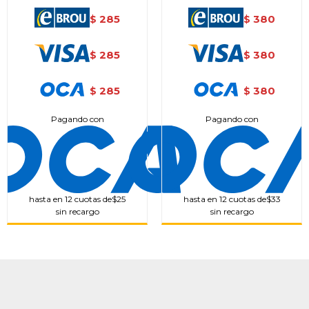
285
380
$
$
285
380
$
$
285
380
$
$
Pagando con
Pagando con
hasta en 12 cuotas de
$25
hasta en 12 cuotas de
$33
sin recargo
sin recargo