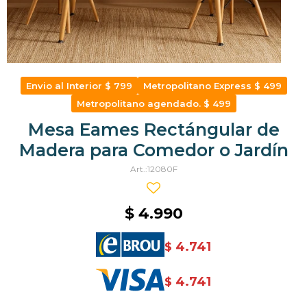
Envio al Interior $ 799
Metropolitano Express $ 499
Metropolitano agendado. $ 499
Mesa Eames Rectángular de
Madera para Comedor o Jardín
12080F
$
4.990
4.741
$
4.741
$