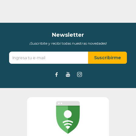
* sujeto a aprobación crediticia. El monto disponible
puede variar por comercio
Día
Mes
Año
Continuar
Newsletter
¡Suscribite y recibí todas nuestras novedades!
Suscribirme


