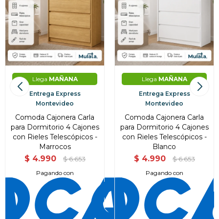
Llega
MAÑANA
Llega
MAÑANA
Entrega Express
Entrega Express
Montevideo
Montevideo
Comoda Cajonera Carla
Comoda Cajonera Carla
para Dormitorio 4 Cajones
para Dormitorio 4 Cajones
con Rieles Telescópicos -
con Rieles Telescópicos -
Marrocos
Blanco
$
4.990
$
4.990
$
6.653
$
6.653
Pagando con
Pagando con