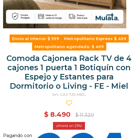
Envio al Interior $ 599
Metropolitano Express $ 499
Metropolitano agendado. $ 499
Comoda Cajonera Rack TV de 4
cajones 1 puerta 1 Botiquín con
Espejo y Estantes para
Dormitorio o Living - FE - Miel
CAJ-725-MIEL
$
8.490
$
11.320
25
Pagando con