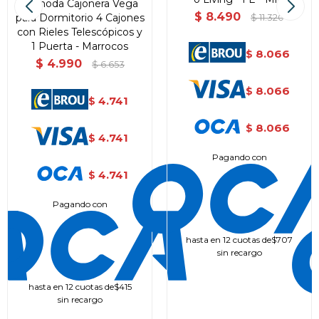
Comoda Cajonera Vega
$
8.490
para Dormitorio 4 Cajones
$
11.320
con Rieles Telescópicos y
1 Puerta - Marrocos
8.066
$
$
4.990
$
6.653
8.066
$
4.741
$
8.066
$
4.741
$
Pagando con
4.741
$
Pagando con
hasta en 12 cuotas de
$707
sin recargo
hasta en 12 cuotas de
$415
sin recargo