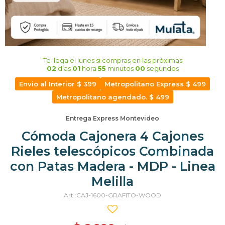
Te llega el lunes
si compras en las próximas
02
días
01
hora
54
minutos
59
segundos
Envio al Interior $ 399
Metropolitano Express $ 499
Metropolitano agendado. $ 499
Entrega Express Montevideo
Cómoda Cajonera 4 Cajones
Rieles telescópicos Combinada
con Patas Madera - MDP - Linea
Melilla
CAJ-1600-GRAFITO-WOOD