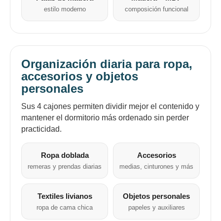
Fecha de nacimiento
Elegí Pago Después como metodo de pago
estilo moderno
composición funcional
* sujeto a aprobación crediticia. El monto disponible
puede variar por comercio
Día
Mes
Año
Continuar
Organización diaria para ropa,
accesorios y objetos
personales
Sus 4 cajones permiten dividir mejor el contenido y
mantener el dormitorio más ordenado sin perder
practicidad.
Ropa doblada
Accesorios
remeras y prendas diarias
medias, cinturones y más
Textiles livianos
Objetos personales
ropa de cama chica
papeles y auxiliares