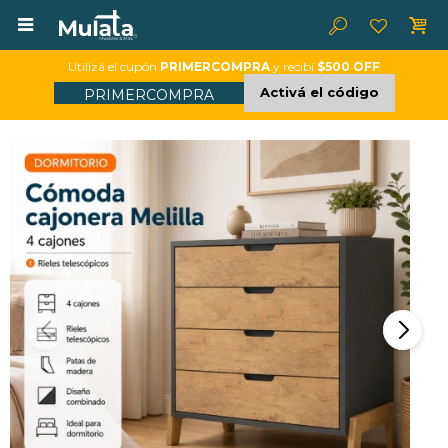

Utilizá el cupón
PRIMERCOMPRA
y recibí
$500 OFF
Activá el código
PRIMERCOMPRA