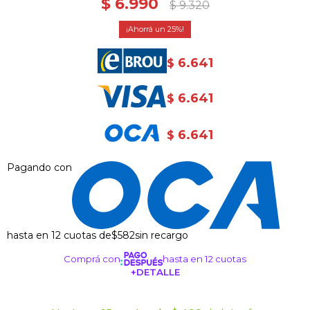
$
6.990
$
9.320
25
6.641
$
6.641
$
6.641
$
Pagando con
hasta en 12 cuotas de
$582
sin recargo
Comprá con
hasta en 12 cuotas
+DETALLE
¡ME INTERESA!