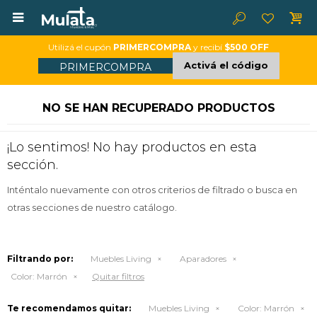

Utilizá el cupón
PRIMERCOMPRA
y recibí
$500 OFF
Activá el código
PRIMERCOMPRA
NO SE HAN RECUPERADO PRODUCTOS
¡Lo sentimos! No hay productos en esta
sección.
Inténtalo nuevamente con otros criterios de filtrado o busca en
otras secciones de nuestro catálogo.
Filtrando por:
Muebles Living
Aparadores
Color:
Marrón
Quitar filtros
Te recomendamos quitar:
Muebles Living
Color:
Marrón