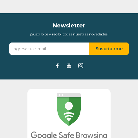
Día
Mes
Año
Continuar
Newsletter
¡Suscribite y recibí todas nuestras novedades!
Suscribirme


