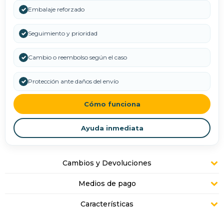
✓
Embalaje reforzado
✓
Seguimiento y prioridad
✓
Cambio o reembolso según el caso
✓
Protección ante daños del envío
Cómo funciona
Ayuda inmediata
Cambios y Devoluciones
Medios de pago
Características