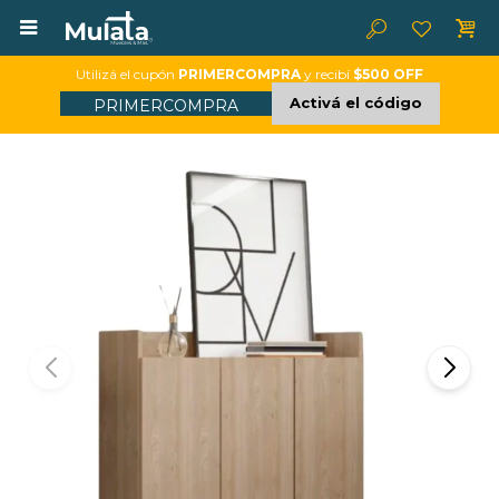

Utilizá el cupón
PRIMERCOMPRA
y recibí
$500 OFF
Activá el código
PRIMERCOMPRA