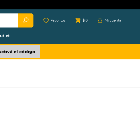
Favoritos
$
0
utlet
Activá el código