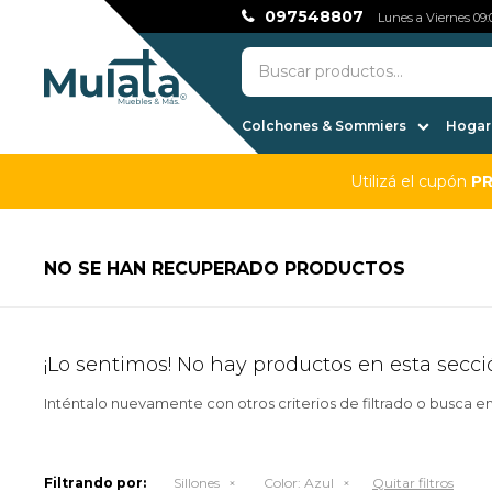
097548807
Lunes a Viernes 09:0
Colchones & Sommiers
Hogar,
Utilizá el cupón
P
NO SE HAN RECUPERADO PRODUCTOS
¡Lo sentimos! No hay productos en esta secci
Inténtalo nuevamente con otros criterios de filtrado o busca e
Filtrando por:
Sillones
Color:
Azul
Quitar filtros