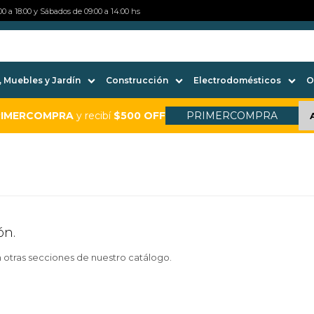
0 a 18:00 y Sábados de 09:00 a 14:00 hs
 Muebles y Jardín
Construcción
Electrodomésticos
O
RIMERCOMPRA
y recibí
$500 OFF
PRIMERCOMPRA
ón.
n otras secciones de nuestro catálogo.