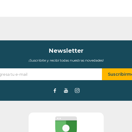
* sujeto a aprobación crediticia. El monto disponible
puede variar por comercio
Día
Mes
Año
Continuar
Newsletter
¡Suscribite y recibí todas nuestras novedades!
Suscribirm


