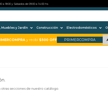
0 a 18:00 y Sábados de 09:00 a 14:00 hs
 Muebles y Jardín
Construcción
Electrodomésticos
O
RIMERCOMPRA
y recibí
$500 OFF
PRIMERCOMPRA
ón.
n otras secciones de nuestro catálogo.