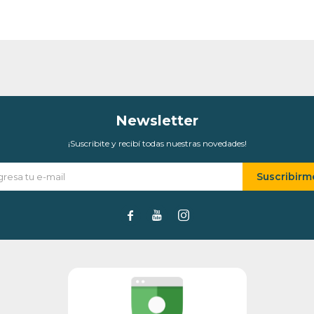
* sujeto a aprobación crediticia. El monto disponible
puede variar por comercio
Día
Mes
Año
Continuar
Newsletter
¡Suscribite y recibí todas nuestras novedades!
Suscribirm


