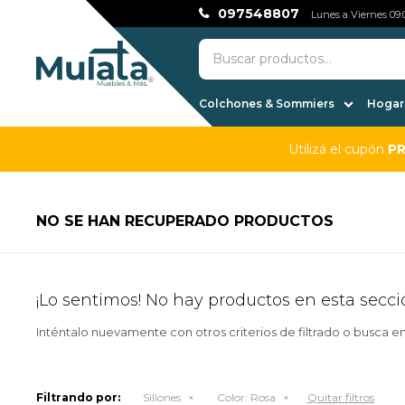
097548807
Lunes a Viernes 09:0
Colchones & Sommiers
Hogar,
Utilizá el cupón
P
NO SE HAN RECUPERADO PRODUCTOS
¡Lo sentimos! No hay productos en esta secci
Inténtalo nuevamente con otros criterios de filtrado o busca e
Filtrando por:
Sillones
Color:
Rosa
Quitar filtros