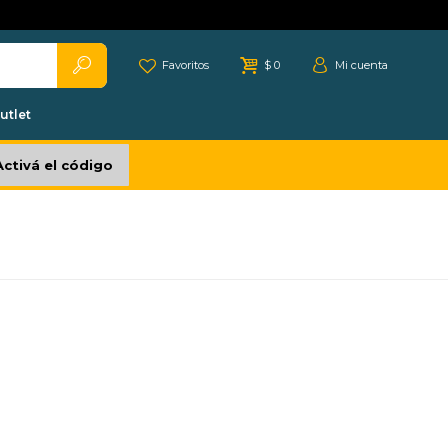
Favoritos
$
0
utlet
Activá el código