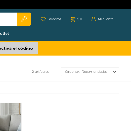
Favoritos
$
0
utlet
Activá el código
2 artículos
Recomendados