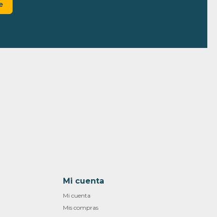
e
Mi cuenta
Mi cuenta
Mis compras