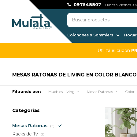
097548807
Lunes a Viernes 09:0
Colchones & Sommiers
Hogar,
Utilizá el cupón
P
MESAS RATONAS DE LIVING EN COLOR BLANCO
Filtrando por:
Muebles Living
Mesas Ratonas
Color:
Categorías
Mesas Ratonas
(2)
Racks de Tv
(1)