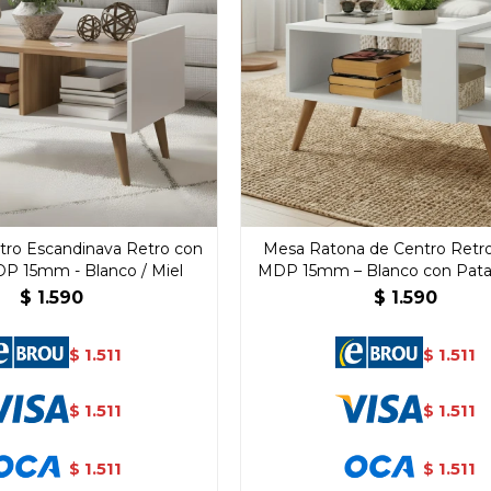
tro Escandinava Retro con
Mesa Ratona de Centro Retro
DP 15mm - Blanco / Miel
MDP 15mm – Blanco con Pata
$
1.590
$
1.590
1.511
1.511
$
$
¡Sumate a la forma más ágil de
1.511
1.511
$
$
comprar!
Comprá en 3 cuotas sin recargo o hasta en
1.511
1.511
12 cuotas * ¡Solo con tu cédula!
$
$