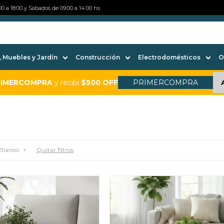
0 a 18:00 y Sábados de 09:00 a 14:00 hs
 Muebles y Jardín
Construcción
Electrodomésticos
O
RIMERCOMPRA
y recibí
$500 OFF
PRIMERCOMPRA
Blanco
Quitar filtros