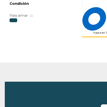
Condición
Para armar
(2)
hasta en 1