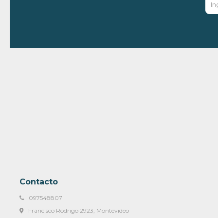
Contacto
097548807
Francisco Rodrigo 2923, Montevideo