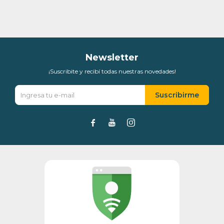
* sujeto a aprobación crediticia. El monto disponible
puede variar por comercio
Día
Mes
Año
Continuar
Newsletter
¡Suscribite y recibí todas nuestras novedades!
Suscribirme


