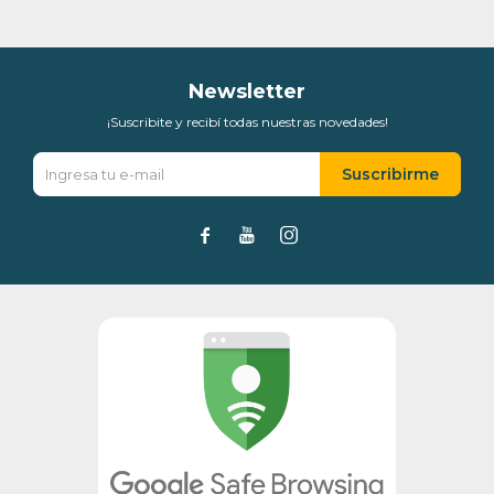
Día
Mes
Año
Continuar
Newsletter
¡Suscribite y recibí todas nuestras novedades!
Suscribirme


