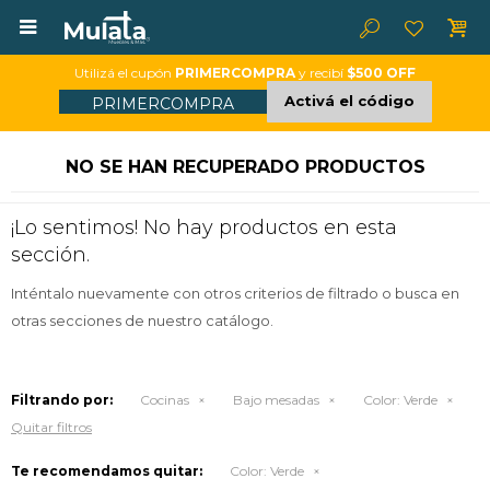

Utilizá el cupón
PRIMERCOMPRA
y recibí
$500 OFF
Activá el código
PRIMERCOMPRA
NO SE HAN RECUPERADO PRODUCTOS
¡Lo sentimos! No hay productos en esta
sección.
Inténtalo nuevamente con otros criterios de filtrado o busca en
otras secciones de nuestro catálogo.
Filtrando por:
Cocinas
Bajo mesadas
Color:
Verde
Quitar filtros
Te recomendamos quitar:
Color:
Verde