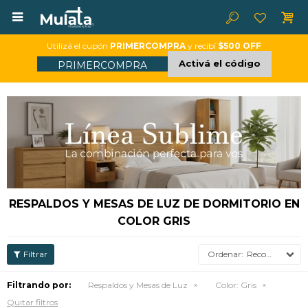

Utilizá el cupón
PRIMERCOMPRA
y recibí
$500 OFF
Activá el código
PRIMERCOMPRA
RESPALDOS Y MESAS DE LUZ DE DORMITORIO EN
COLOR GRIS
Recomendados
Filtrando por:
Respaldos y Mesas de Luz
Color:
Gris
Quitar filtros