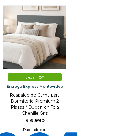
Llega
HOY
Entrega Express Montevideo
Respaldo de Cama para
Dormitorio Premium 2
Plazas / Queen en Tela
¡Sumate a la forma más ágil de
Chenille Gris
comprar!
$
6.990
Comprá en 3 cuotas sin recargo o hasta en
Pagando con
12 cuotas * ¡Solo con tu cédula!