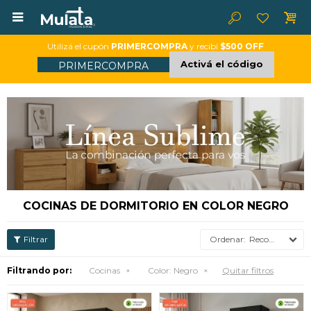

Utilizá el cupón
PRIMERCOMPRA
y recibí
$500 OFF
Activá el código
PRIMERCOMPRA
COCINAS DE DORMITORIO EN COLOR NEGRO
Recomendados
Filtrando por:
Cocinas
Color:
Negro
Quitar filtros