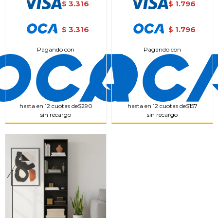
3.316
1.796
$
$
3.316
1.796
$
$
Pagando con
Pagando con
hasta en 12 cuotas de
$290
hasta en 12 cuotas de
$157
sin recargo
sin recargo
¡Sumate a la forma más ágil de
comprar!
Comprá en 3 cuotas sin recargo o hasta en
12 cuotas * ¡Solo con tu cédula!