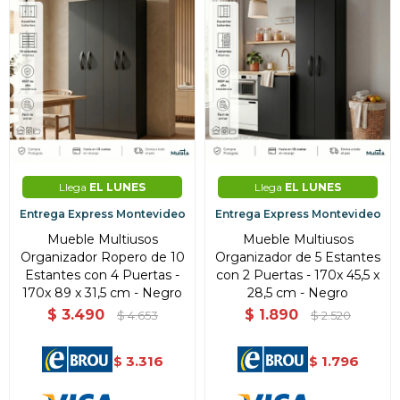
Llega
EL LUNES
Llega
EL LUNES
Entrega Express Montevideo
Entrega Express Montevideo
Mueble Multiusos
Mueble Multiusos
Organizador Ropero de 10
Organizador de 5 Estantes
Estantes con 4 Puertas -
con 2 Puertas - 170x 45,5 x
170x 89 x 31,5 cm - Negro
28,5 cm - Negro
$
3.490
$
1.890
$
4.653
$
2.520
3.316
1.796
$
$