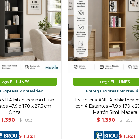
Llega
EL LUNES
Llega
EL LUNES
a Express Montevideo
Entrega Express Montevi
ANITA biblioteca multiuso
Estanteria ANITA biblioteca 
tes 47,9 x 170 x 27,5 cm -
con 4 Estantes 47,9 x 170 x 2
Cinza
Marrón Simil Madera
1.390
$
1.390
$
1.853
$
1.853
1.321
1.321
$
$