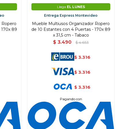
Llega
EL LUNES
deo
Entrega Express Montevideo
r Ropero
Mueble Multiusos Organizador Ropero
- 170x 89
de 10 Estantes con 4 Puertas - 170x 89
x 31,5 cm - Tabaco
$
3.490
$
4.653
3.316
$
3.316
$
3.316
$
Pagando con