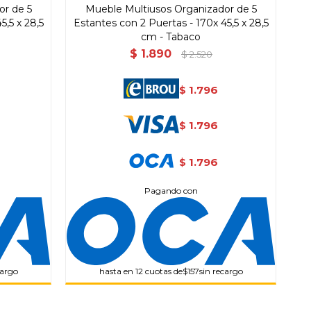
or de 5
Mueble Multiusos Organizador de 5
5,5 x 28,5
Estantes con 2 Puertas - 170x 45,5 x 28,5
cm - Tabaco
$
1.890
$
2.520
1.796
$
1.796
$
1.796
$
Pagando con
cargo
hasta en 12 cuotas de
$157
sin recargo