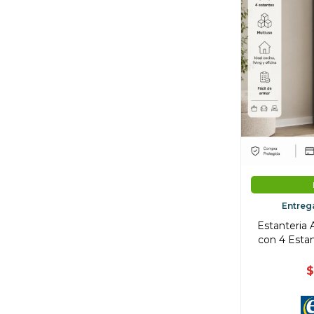
Entreg
Estanteria 
con 4 Estan
$