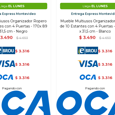
Llega
EL LUNES
Llega
EL LUNES
a Express Montevideo
Entrega Express Montevi
iusos Organizador Ropero
Mueble Multiusos Organizado
es con 4 Puertas - 170x 89
de 10 Estantes con 4 Puertas 
 31,5 cm - Negro
x 31,5 cm - Blanco
3.490
$
3.490
$
4.653
$
4.653
3.316
3.316
$
$
3.316
3.316
$
$
3.316
3.316
$
$
Pagando con
Pagando con