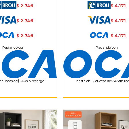
2.746
4.171
$
$
2.746
4.171
$
$
2.746
4.171
$
$
Pagando con
Pagando con
2 cuotas de
$240
sin recargo
hasta en 12 cuotas de
$365
sin re