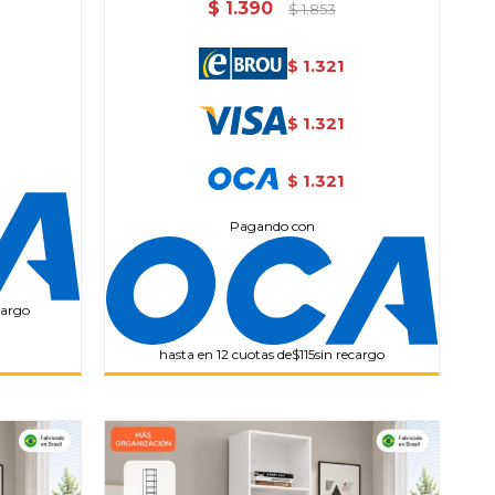
$
1.390
$
1.853
1.321
$
1.321
$
1.321
$
Pagando con
cargo
hasta en 12 cuotas de
$115
sin recargo