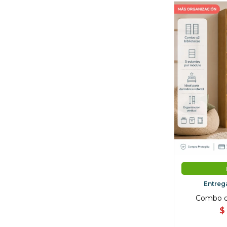
Entreg
Combo de
$