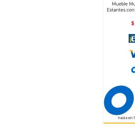
Mueble Mul
Estantes con 
$
hasta en 