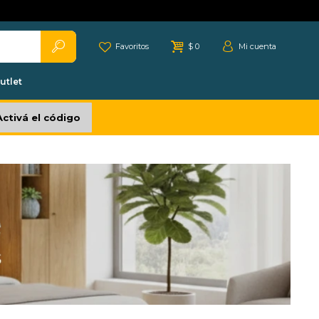
Favoritos
$
0
utlet
Activá el código