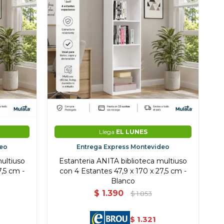
Llega
EL LUNES
deo
Entrega Express Montevideo
multiuso
Estanteria ANITA biblioteca multiuso
7,5 cm -
con 4 Estantes 47,9 x 170 x 27,5 cm -
Blanco
$
1.390
$
1.853
1.321
$