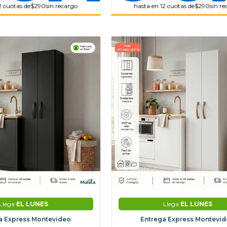
2 cuotas de
$290
sin recargo
hasta en 12 cuotas de
$290
sin r
Llega
EL LUNES
Llega
EL LUNES
a Express Montevideo
Entrega Express Montevi