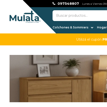
097548807
Lunes a Viernes 09:0
Colchones & Sommiers
Hogar,
Utilizá el cupón
P