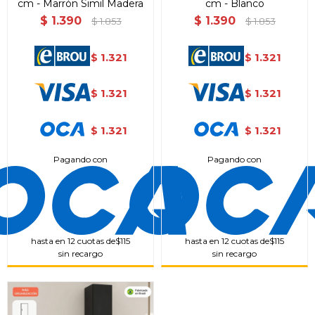
cm - Marrón Simil Madera
cm - Blanco
$
1.390
$
1.390
$
1.853
$
1.853
1.321
1.321
$
$
1.321
1.321
$
$
1.321
1.321
$
$
Pagando con
Pagando con
hasta en 12 cuotas de
$115
hasta en 12 cuotas de
$115
sin recargo
sin recargo