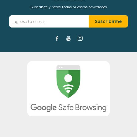
¡Suscribite y recibí todas nuestras novedades!
Suscribirme


