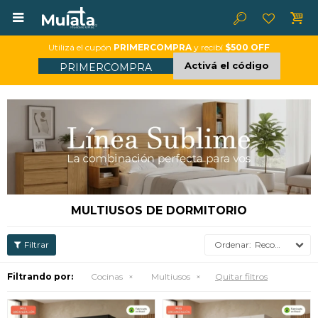

Utilizá el cupón
PRIMERCOMPRA
y recibí
$500 OFF
Activá el código
PRIMERCOMPRA
MULTIUSOS DE DORMITORIO
Recomendados
Filtrando por:
Cocinas
Multiusos
Quitar filtros