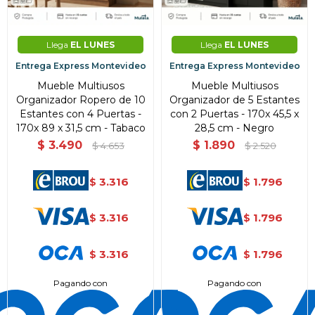
Llega
EL LUNES
Llega
EL LUNES
Entrega Express Montevideo
Entrega Express Montevideo
Mueble Multiusos
Mueble Multiusos
Organizador Ropero de 10
Organizador de 5 Estantes
Estantes con 4 Puertas -
con 2 Puertas - 170x 45,5 x
170x 89 x 31,5 cm - Tabaco
28,5 cm - Negro
$
3.490
$
1.890
$
4.653
$
2.520
3.316
1.796
$
$
3.316
1.796
$
$
3.316
1.796
$
$
Pagando con
Pagando con