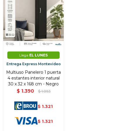
Llega
EL LUNES
Entrega Express Montevideo
Multiuso Panelero 1 puerta
4 estantes interior natural
30 x 32 x 168 cm - Negro
$
1.390
$
1.853
1.321
$
1.321
$