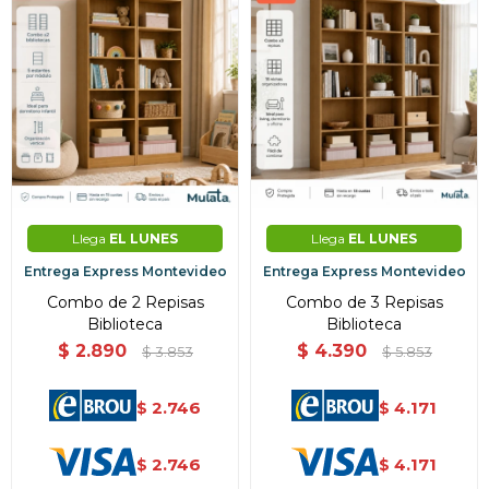
Llega
EL LUNES
Llega
EL LUNES
Entrega Express Montevideo
Entrega Express Montevideo
Combo de 2 Repisas
Combo de 3 Repisas
Biblioteca
Biblioteca
$
2.890
$
4.390
$
3.853
$
5.853
2.746
4.171
$
$
2.746
4.171
$
$