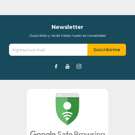
puede variar por comercio
Día
Mes
Año
Continuar
Newsletter
¡Suscribite y recibí todas nuestras novedades!
Suscribirme


