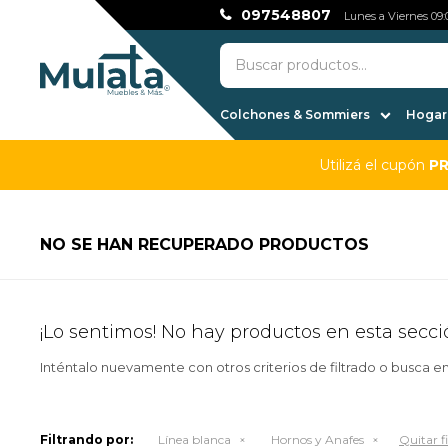
097548807
Lunes a Viernes 09:0
Colchones & Sommiers
Hogar,
Utilizá el cupón
P
NO SE HAN RECUPERADO PRODUCTOS
¡Lo sentimos! No hay productos en esta secci
Inténtalo nuevamente con otros criterios de filtrado o busca e
Filtrando por:
Línea blanca
Hornos y Anafes
Quitar fi