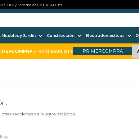
0 a 18:00 y Sábados de 09:00 a 14:00 hs
 Muebles y Jardín
Construcción
Electrodomésticos
O
RIMERCOMPRA
y recibí
$500 OFF
PRIMERCOMPRA
ón.
n otras secciones de nuestro catálogo.
ltros