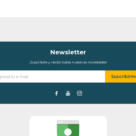
* sujeto a aprobación crediticia. El monto disponible
puede variar por comercio
Día
Mes
Año
Continuar
Newsletter
¡Suscribite y recibí todas nuestras novedades!
Suscribirm


