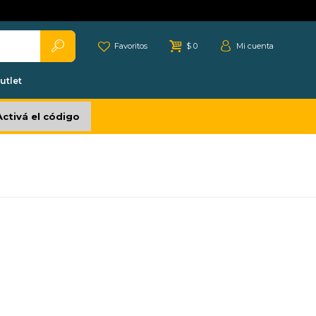
Favoritos
$
0
utlet
Activá el código