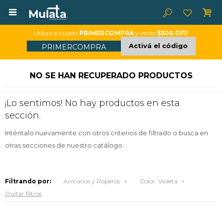

Utilizá el cupón
PRIMERCOMPRA
y recibí
$500 OFF
Activá el código
PRIMERCOMPRA
NO SE HAN RECUPERADO PRODUCTOS
¡Lo sentimos! No hay productos en esta
sección.
Inténtalo nuevamente con otros criterios de filtrado o busca en
otras secciones de nuestro catálogo.
Filtrando por:
Armarios y Roperos
Color:
Violeta
Quitar filtros