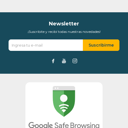
Día
Mes
Año
Continuar
Newsletter
¡Suscribite y recibí todas nuestras novedades!
Suscribirme


