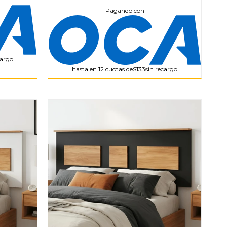
Pagando con
cargo
hasta en 12 cuotas de
$133
sin recargo