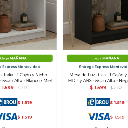
Llega
MAÑANA
Llega
MAÑANA
a Express Montevideo
Entrega Express Montevi
Italia - 1 Cajón y Nicho -
Mesa de Luz Italia - 1 Cajón y
55cm Alto - Blanco / Miel
MDP y ABS - 55cm Alto - Negr
$
1.599
$
1.599
$
2.132
$
2.132
1.519
1.519
$
$
1.519
1.519
$
$