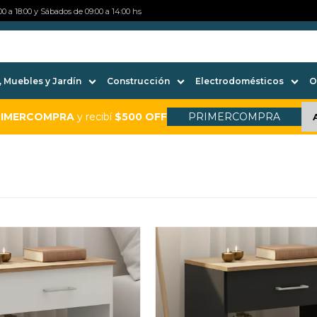
0 a 18:00 y Sábados de 09:00 a 14:00 hs
 Muebles y Jardín
Construcción
Electrodomésticos
O
RIMERCOMPRA
y recibí
$500 OFF
PRIMERCOMPRA