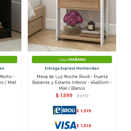
Llega
MAÑANA
deo
Entrega Express Montevideo
 Nicho -
Mesa de Luz Noche Rivoli - Puerta
o / Miel
Batiente y Estante Inferior - 45x60cm -
Miel / Blanco
$
1.599
$
2.132
1.519
$
1.519
$