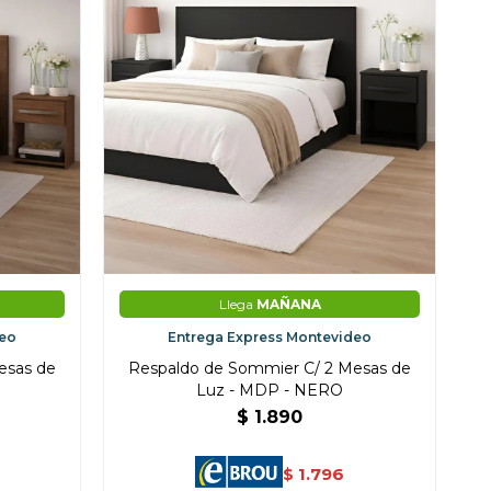
Llega
MAÑANA
deo
Entrega Express Montevideo
esas de
Respaldo de Sommier C/ 2 Mesas de
Luz - MDP - NERO
$
1.890
1.796
$