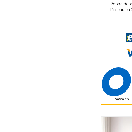
Respaldo 
Premium 2
hasta en 1