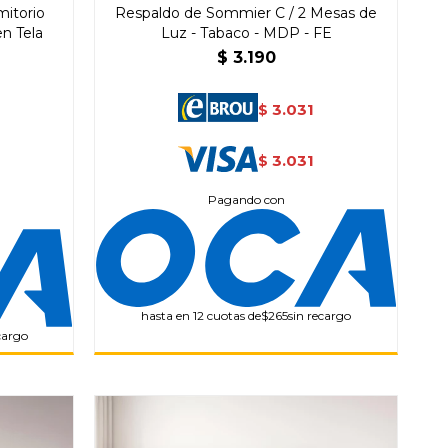
itorio
Respaldo de Sommier C / 2 Mesas de
n Tela
Luz - Tabaco - MDP - FE
$
3.190
3.031
$
3.031
$
Pagando con
hasta en 12 cuotas de
$265
sin recargo
cargo