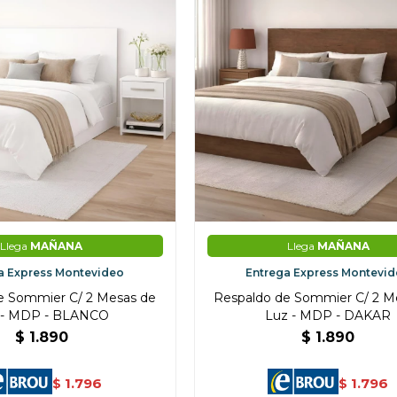
Llega
MAÑANA
Llega
MAÑANA
a Express Montevideo
Entrega Express Montevi
e Sommier C/ 2 Mesas de
Respaldo de Sommier C/ 2 M
 - MDP - BLANCO
Luz - MDP - DAKAR
$
1.890
$
1.890
1.796
1.796
$
$