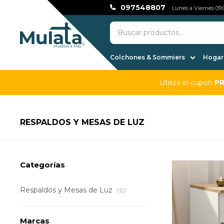
097548807
Lunes a Viernes 09:0
Colchones & Sommiers
Hogar,
Utilizá el cupón
P
RESPALDOS Y MESAS DE LUZ
Categorías
Respaldos y Mesas de Luz
(12)
Marcas