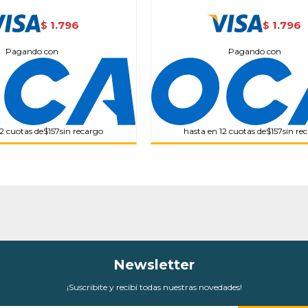
1.796
1.796
$
$
Pagando con
Pagando con
12 cuotas de
$157
sin recargo
hasta en 12 cuotas de
$157
sin re
Newsletter
¡Suscribite y recibí todas nuestras novedades!