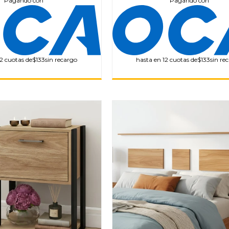
Pagando con
Pagando con
2 cuotas de
$133
sin recargo
hasta en 12 cuotas de
$133
sin re