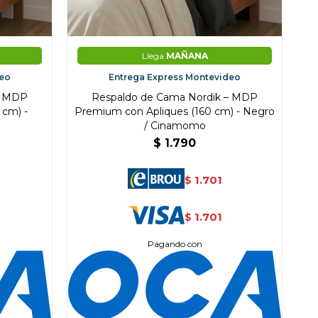
Llega
MAÑANA
deo
Entrega Express Montevideo
– MDP
Respaldo de Cama Nordik – MDP
 cm) -
Premium con Apliques (160 cm) - Negro
/ Cinamomo
$
1.790
1.701
$
1.701
$
Pagando con