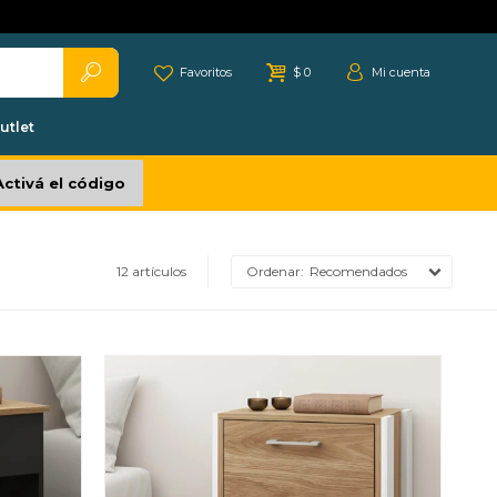
Favoritos
$
0
utlet
Activá el código
12 artículos
Recomendados