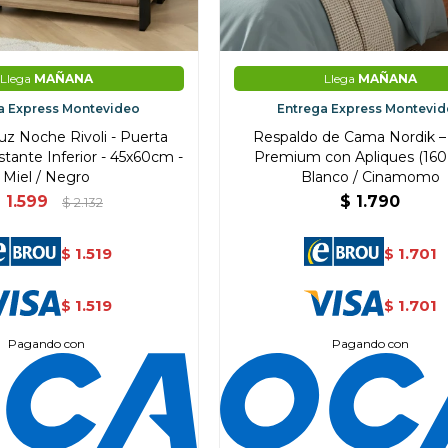
Llega
MAÑANA
Llega
MAÑANA
a Express Montevideo
Entrega Express Montevi
z Noche Rivoli - Puerta
Respaldo de Cama Nordik 
stante Inferior - 45x60cm -
Premium con Apliques (160
Miel / Negro
Blanco / Cinamomo
$
1.599
$
1.790
$
2.132
1.519
1.701
$
$
1.519
1.701
$
$
Pagando con
Pagando con