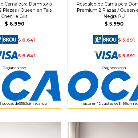
de Cama para Dormitorio
Respaldo de Cama para Dorm
* sujeto a aprobación crediticia. El monto disponible
puede variar por comercio
 Plazas / Queen en Tela
Premium 2 Plazas / Queen e
Día
Mes
Año
Chenille Gris
Negra PU
$
6.990
$
5.990
Continuar
6.641
5.691
$
$
6.641
5.691
$
$
Pagando con
Pagando con
2 cuotas de
$582
sin recargo
hasta en 12 cuotas de
$499
sin re