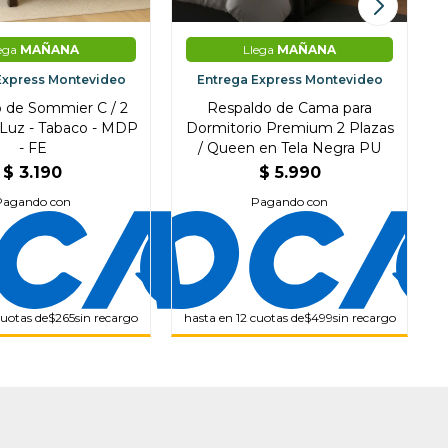
ega
MAÑANA
Llega
MAÑANA
Express Montevideo
Entrega Express Montevideo
 de Sommier C / 2
Respaldo de Cama para
Luz - Tabaco - MDP
Dormitorio Premium 2 Plazas
- FE
/ Queen en Tela Negra PU
$
3.190
$
5.990
Pagando con
Pagando con
cuotas de
$265
sin recargo
hasta en 12 cuotas de
$499
sin recargo
h