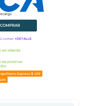
 recargo
COMPRAR
12 cuotas
+DETALLE
SA!
 sin interés
 las próximas
dos
opolitano Express $ 499
 499