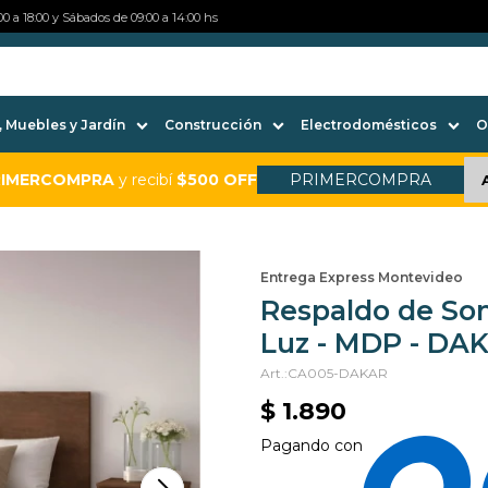
0 a 18:00 y Sábados de 09:00 a 14:00 hs
 Muebles y Jardín
Construcción
Electrodomésticos
O
RIMERCOMPRA
y recibí
$500 OFF
PRIMERCOMPRA
Entrega Express Montevideo
Respaldo de So
Luz - MDP - DA
CA005-DAKAR
$
1.890
Pagando con