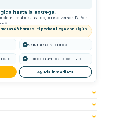
gida hasta la entrega.
roblema real de traslado, lo resolvemos. Daños,
ución.
imeras 48 horas si el pedido llega con algún
✓
Seguimiento y prioridad
l caso
✓
Protección ante daños del envío
Ayuda inmediata