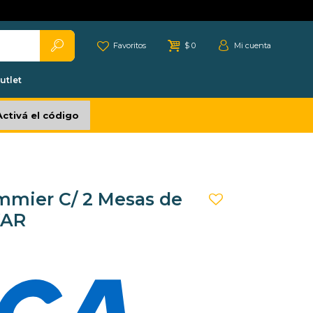
Favoritos
$
0
utlet
Activá el código
mmier C/ 2 Mesas de
KAR