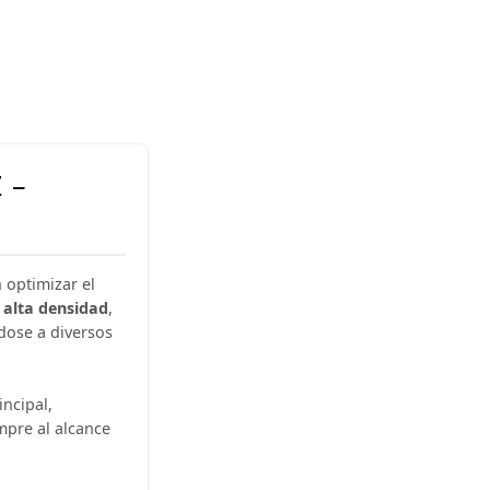
 –
 optimizar el
alta densidad
,
dose a diversos
incipal,
mpre al alcance