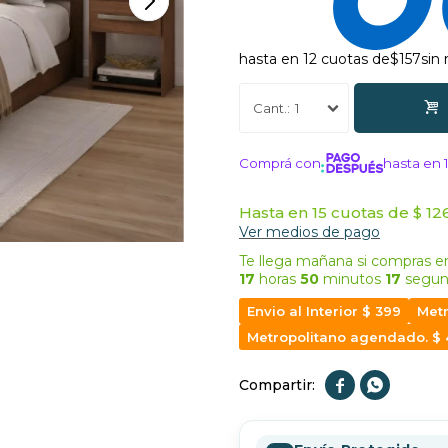
hasta en 12 cuotas de
$157
sin
1
Comprá con
hasta en 
¡ME INTERE
Hasta en 15 cuotas de $ 126
Ver medios de pago
Te llega mañana
si compras en
17
horas
50
minutos
15
segun
Envio al Interior $ 399
Metr
Metropolitano agendado. $

