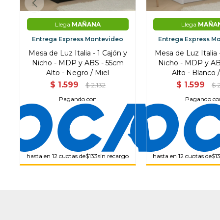
Llega
MAÑANA
Llega
MAÑA
Entrega Express Montevideo
Entrega Express M
Mesa de Luz Italia - 1 Cajón y
Mesa de Luz Italia 
Nicho - MDP y ABS - 55cm
Nicho - MDP y AB
Alto - Negro / Miel
Alto - Blanco /
$
1.599
$
1.599
$
2.132
$
Pagando con
Pagando co
hasta en 12 cuotas de
$133
sin recargo
hasta en 12 cuotas de
$1