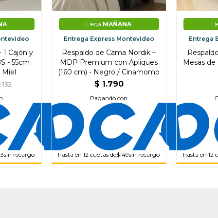
NA
Llega
MAÑANA
Ll
ontevideo
Entrega Express Montevideo
Entrega 
- 1 Cajón y
Respaldo de Cama Nordik –
Respaldo
S - 55cm
MDP Premium con Apliques
Mesas de 
 Miel
(160 cm) - Negro / Cinamomo
$
1.790
2.132
n
Pagando con
33
sin recargo
hasta en 12 cuotas de
$149
sin recargo
hasta en 12 