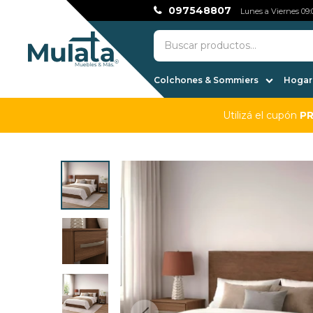
097548807
Lunes a Viernes 09:0
Colchones & Sommiers
Hogar,
Utilizá el cupón
P