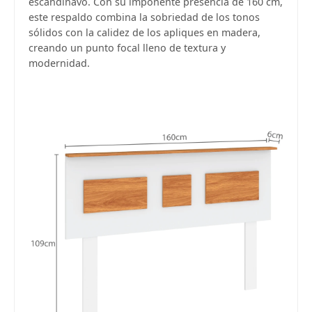
escandinavo. Con su imponente presencia de 160 cm,
este respaldo combina la sobriedad de los tonos
sólidos con la calidez de los apliques en madera,
creando un punto focal lleno de textura y
modernidad.
¡Sumate a la forma más ágil de
comprar!
Comprá en 3 cuotas sin recargo o hasta en
12 cuotas * ¡Solo con tu cédula!
* sujeto aprobación crediticia.