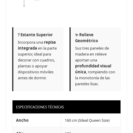
Comprá ahora y Pagá
Verifica si estás calificado para comprar con
Pago Después:
Después, hasta en 12
Estás calificado para comprar usando Pago
Ups!
cuotas y sin tocar tu
Después.
Cédula de identidad
tarjeta de crédito
Parece que no tenes oferta, lamentamos
¡Algo salió mal!
¡Tenés hasta
para comprar en las cuotas que
el inconveniente, por cualquier duda
Por favor intenta nuevamente mas tarde.
Celular
prefieras!
contactanos en
?️ Estante Superior
✨ Relieve
preguntas@pagodespues.com.uy
Elegí tus productos preferidos
Geométrico
Incorpora una
repisa
Fecha de nacimiento
Elegí Pago Después como metodo de pago
integrada
en la parte
Sus tres paneles de
superior, ideal para
madera en relieve
* sujeto a aprobación crediticia. El monto disponible
decorar con cuadros,
aportan una
puede variar por comercio
Día
Mes
Año
plantas o apoyar
profundidad visual
dispositivos móviles
única
, rompiendo con
Continuar
antes de dormir.
la monotonía de las
paredes lisas.
ESPECIFICACIONES TÉCNICAS
Ancho
160 cm (Ideal Queen Size)