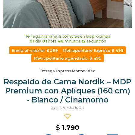
Te llega mañana
si compras en las próximas
01
día
01
hora
40
minutos
12
segundos
Envio al Interior $ 599
Metropolitano Express $ 499
Metropolitano agendado. $ 499
Entrega Express Montevideo
Respaldo de Cama Nordik – MDP
Premium con Apliques (160 cm)
- Blanco / Cinamomo
D2004-BR-CI
$
1.790