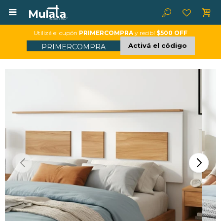

Utilizá el cupón
PRIMERCOMPRA
y recibí
$500 OFF
Activá el código
PRIMERCOMPRA