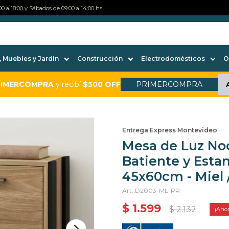
0 a 18:00 y Sábados de 09:00 a 14:00 hs
 Muebles y Jardín
Construcción
Electrodomésticos
O
RIMERCOMPRA
y recibí
$500 OFF
PRIMERCOMPRA
Entrega Express Montevideo
Mesa de Luz Noc
Batiente y Estan
45x60cm - Miel 
D2003-ML-PR
$
1.599
$
2.132