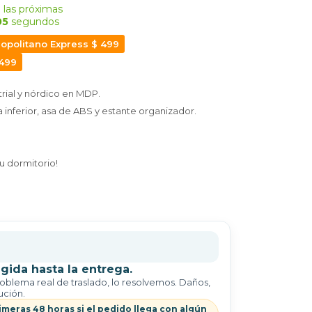
 las próximas
04
segundos
opolitano Express $ 499
 499
trial y nórdico en MDP.
 inferior, asa de ABS y estante organizador.
tu dormitorio!
gida hasta la entrega.
roblema real de traslado, lo resolvemos. Daños,
ución.
imeras 48 horas si el pedido llega con algún