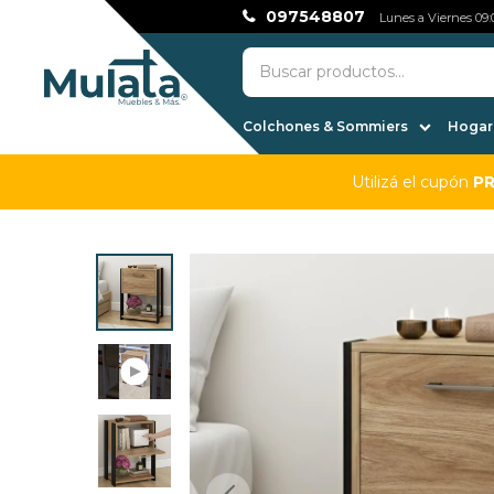
097548807
Lunes a Viernes 09:0
Colchones & Sommiers
Hogar,
Utilizá el cupón
P