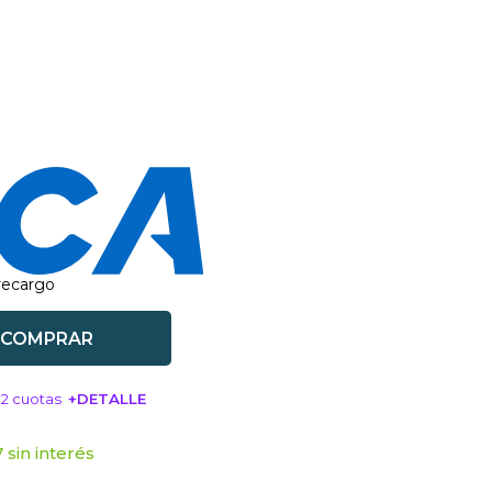
 recargo
COMPRAR
12 cuotas
+DETALLE
SA!
 sin interés