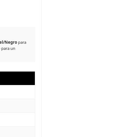
el/Negro
para
o
para un