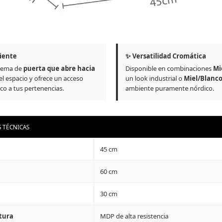
iente
✨ Versatilidad Cromática
stema de
puerta que abre hacia
Disponible en combinaciones
Mi
l espacio y ofrece un acceso
un look industrial o
Miel/Blanc
co a tus pertenencias.
ambiente puramente nórdico.
S TÉCNICAS
45 cm
60 cm
30 cm
tura
MDP de alta resistencia