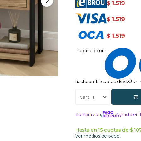
1.519
$
1.519
$
1.519
$
Pagando con
hasta en 12 cuotas de
$133
sin
1
Comprá con
hasta en 
¡ME INTERE
Hasta en 15 cuotas de $ 107
Ver medios de pago