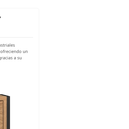
Y
striales
 ofreciendo un
gracias a su