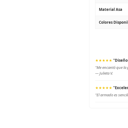
Material Asa
Colores Disponi
★★★★★
"Diseño
"Me encantó que la p
—
Julieta V.
★★★★★
"Excele
"El armado es sencil