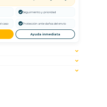
✓
Seguimiento y prioridad
l caso
✓
Protección ante daños del envío
Ayuda inmediata