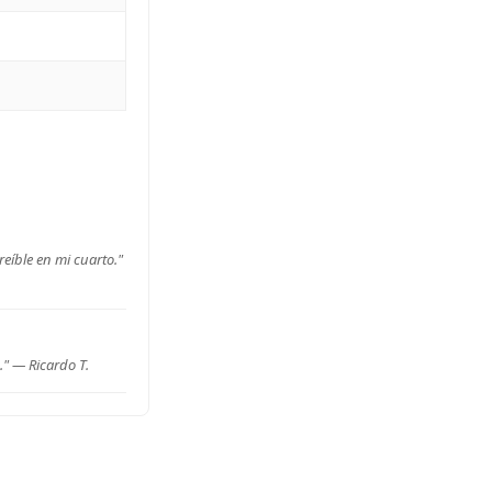
eíble en mi cuarto."
s." —
Ricardo T.