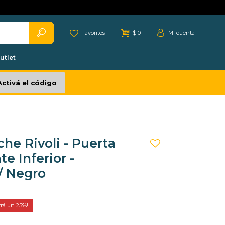
Favoritos
$
0
utlet
Activá el código
he Rivoli - Puerta
te Inferior -
/ Negro
25