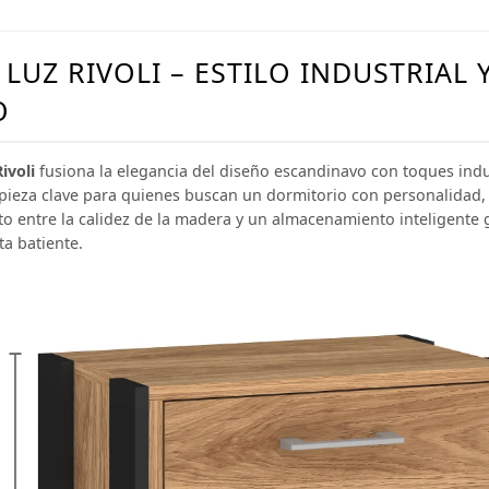
LUZ RIVOLI – ESTILO INDUSTRIAL 
O
ivoli
fusiona la elegancia del diseño escandinavo con toques indu
pieza clave para quienes buscan un dormitorio con personalidad,
cto entre la calidez de la madera y un almacenamiento inteligente 
a batiente.
¡Sumate a la forma más ágil de
comprar!
Comprá en 3 cuotas sin recargo o hasta en
12 cuotas * ¡Solo con tu cédula!
* sujeto aprobación crediticia.
Comprá ahora y Pagá
Verifica si estás calificado para comprar con
Pago Después:
Después, hasta en 12
Estás calificado para comprar usando Pago
Después.
Cédula de identidad