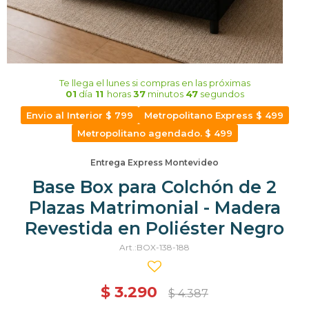
Te llega el lunes
si compras en las próximas
01
día
11
horas
37
minutos
47
segundos
Envio al Interior $ 799
Metropolitano Express $ 499
Metropolitano agendado. $ 499
Entrega Express Montevideo
Base Box para Colchón de 2
Plazas Matrimonial - Madera
Revestida en Poliéster Negro
BOX-138-188
$
3.290
$
4.387