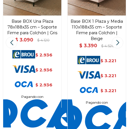
Base BOX Una Plaza
Base BOX 1 Plaza y Media
78x188x35 cm – Soporte
110x188x35 cm – Soporte
Firme para Colchón | Gris
Firme para Colchón |
Beige
$
3.090
$
4.120
$
3.390
$
4.520
2.936
$
3.221
$
2.936
$
3.221
$
2.936
$
3.221
$
Pagando con
Pagando con