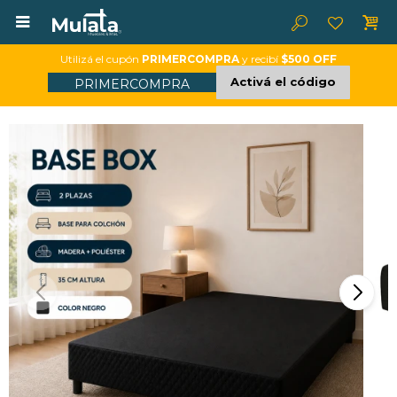

Utilizá el cupón
PRIMERCOMPRA
y recibí
$500 OFF
Activá el código
PRIMERCOMPRA