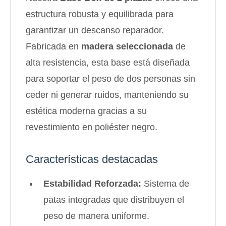
estructura robusta y equilibrada para
garantizar un descanso reparador.
Fabricada en
madera seleccionada
de
alta resistencia, esta base está diseñada
para soportar el peso de dos personas sin
ceder ni generar ruidos, manteniendo su
estética moderna gracias a su
¡Sumate a la forma más ágil de
revestimiento en poliéster negro.
comprar!
Comprá en 3 cuotas sin recargo o hasta en
12 cuotas * ¡Solo con tu cédula!
Características destacadas
* sujeto aprobación crediticia.
Comprá ahora y Pagá
Verifica si estás calificado para comprar con
Estabilidad Reforzada:
Sistema de
Pago Después:
Después, hasta en 12
Estás calificado para comprar usando Pago
patas integradas que distribuyen el
Ups!
cuotas y sin tocar tu
Después.
Cédula de identidad
tarjeta de crédito
peso de manera uniforme.
Parece que no tenes oferta, lamentamos
¡Algo salió mal!
¡Tenés hasta
para comprar en las cuotas que
el inconveniente, por cualquier duda