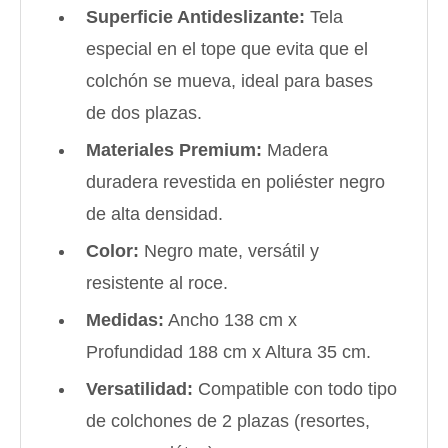
Por favor intenta nuevamente mas tarde.
Celular
Superficie Antideslizante:
Tela
prefieras!
contactanos en
preguntas@pagodespues.com.uy
Elegí tus productos preferidos
especial en el tope que evita que el
Fecha de nacimiento
Elegí Pago Después como metodo de pago
colchón se mueva, ideal para bases
* sujeto a aprobación crediticia. El monto disponible
puede variar por comercio
de dos plazas.
Día
Mes
Año
Materiales Premium:
Madera
Continuar
duradera revestida en poliéster negro
de alta densidad.
Color:
Negro mate, versátil y
resistente al roce.
Medidas:
Ancho 138 cm x
Profundidad 188 cm x Altura 35 cm.
Versatilidad:
Compatible con todo tipo
de colchones de 2 plazas (resortes,