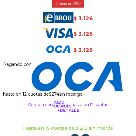
25
3.126
$
3.126
$
3.126
$
Pagando con
hasta en 12 cuotas de
$274
sin recargo
Comprá con
hasta en 12 cuotas
+DETALLE
¡ME INTERESA!
Hasta en 15 cuotas de $ 219 sin interés