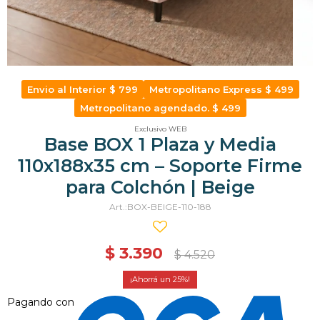
Envio al Interior $ 799
Metropolitano Express $ 499
Metropolitano agendado. $ 499
Exclusivo WEB
Base BOX 1 Plaza y Media
110x188x35 cm – Soporte Firme
para Colchón | Beige
BOX-BEIGE-110-188
$
3.390
$
4.520
25
Pagando con