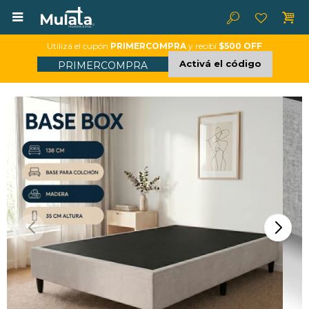

Utilizá el cupón
PRIMERCOMPRA
y recibí
$500 OFF
Activá el código
PRIMERCOMPRA