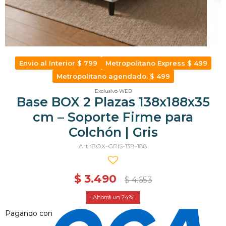
Envio al Interior $ 799
Metropolitano Express $ 499
Metropolitano agendado. $ 499
Exclusivo WEB
Base BOX 2 Plazas 138x188x35
cm – Soporte Firme para
Colchón | Gris
BOX-GRIS-138-188
$
3.490
$
4.653
24
Pagando con