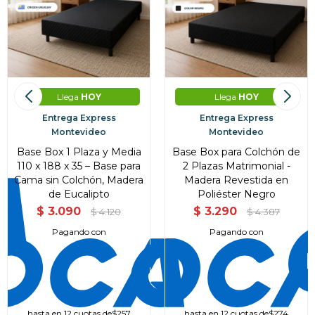
Llega
HOY
Llega
HOY
Entrega Express
Entrega Express
Montevideo
Montevideo
Base Box 1 Plaza y Media
Base Box para Colchón de
110 x 188 x 35 – Base para
2 Plazas Matrimonial -
Cama sin Colchón, Madera
Madera Revestida en
de Eucalipto
Poliéster Negro
$
3.090
$
3.290
$
4.120
$
4.387
Pagando con
Pagando con
hasta en 12 cuotas de
$257
hasta en 12 cuotas de
$274