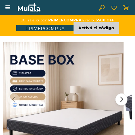

Utilizá el cupón
PRIMERCOMPRA
y recibí
$500 OFF
Activá el código
PRIMERCOMPRA