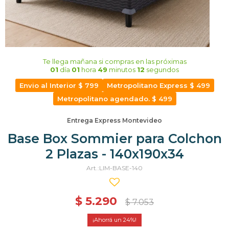
Te llega mañana
si compras en las próximas
01
día
01
hora
49
minutos
12
segundos
Envio al Interior $ 799
Metropolitano Express $ 499
Metropolitano agendado. $ 499
Entrega Express Montevideo
Base Box Sommier para Colchon
2 Plazas - 140x190x34
LIM-BASE-140
$
5.290
$
7.053
24