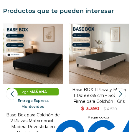
Productos que te pueden interesar
Base BOX 1 Plaza y Media
Llega
MAÑANA
110x188x35 cm – Soporte
Entrega Express
Firme para Colchón | Gris
Montevideo
$
3.390
$
4.520
Base Box para Colchón de
Pagando con
2 Plazas Matrimonial -
Madera Revestida en