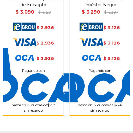
de Eucalipto
Poliéster Negro
$
3.090
$
3.290
$
4.120
$
4.387
2.936
3.126
$
$
2.936
3.126
$
$
2.936
3.126
$
$
Pagando con
Pagando con
hasta en 12 cuotas de
$257
hasta en 12 cuotas de
$274
sin recargo
sin recargo