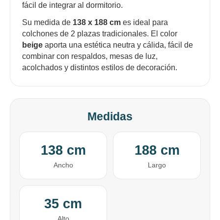
fácil de integrar al dormitorio.
Su medida de
138 x 188 cm
es ideal para
colchones de 2 plazas tradicionales. El color
beige
aporta una estética neutra y cálida, fácil de
combinar con respaldos, mesas de luz,
acolchados y distintos estilos de decoración.
¡Sumate a la forma más ágil de
comprar!
Comprá en 3 cuotas sin recargo o hasta en
12 cuotas * ¡Solo con tu cédula!
Medidas
* sujeto aprobación crediticia.
Comprá ahora y Pagá
Verifica si estás calificado para comprar con
Pago Después:
Después, hasta en 12
Estás calificado para comprar usando Pago
Ups!
138 cm
188 cm
cuotas y sin tocar tu
Después.
Cédula de identidad
tarjeta de crédito
Parece que no tenes oferta, lamentamos
¡Algo salió mal!
Ancho
Largo
¡Tenés hasta
para comprar en las cuotas que
el inconveniente, por cualquier duda
Por favor intenta nuevamente mas tarde.
Celular
prefieras!
contactanos en
preguntas@pagodespues.com.uy
Elegí tus productos preferidos
35 cm
Fecha de nacimiento
Elegí Pago Después como metodo de pago
* sujeto a aprobación crediticia. El monto disponible
Alto