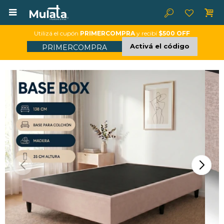

Utilizá el cupón
PRIMERCOMPRA
y recibí
$500 OFF
Activá el código
PRIMERCOMPRA