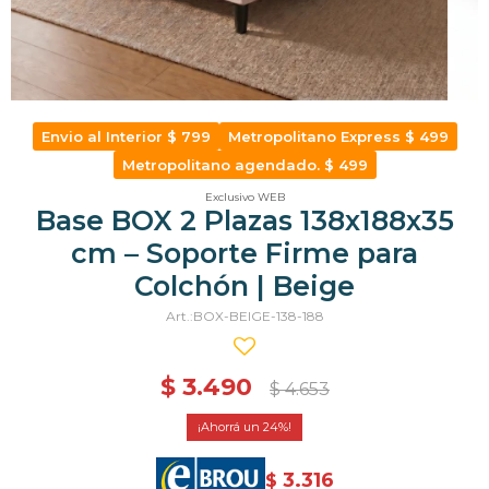
Envio al Interior $ 799
Metropolitano Express $ 499
Metropolitano agendado. $ 499
Exclusivo WEB
Base BOX 2 Plazas 138x188x35
cm – Soporte Firme para
Colchón | Beige
BOX-BEIGE-138-188
$
3.490
$
4.653
24
3.316
$