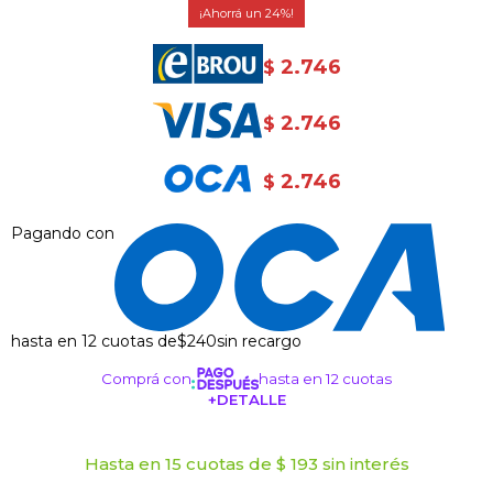
24
2.746
$
2.746
$
2.746
$
Pagando con
hasta en 12 cuotas de
$240
sin recargo
Comprá con
hasta en 12 cuotas
+DETALLE
¡ME INTERESA!
Hasta en 15 cuotas de $ 193 sin interés