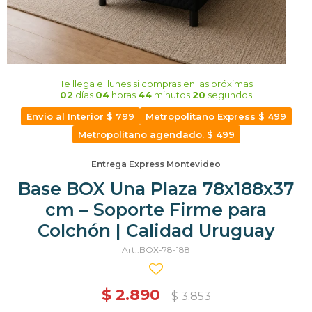
Te llega el lunes
si compras en las próximas
02
días
04
horas
44
minutos
20
segundos
Envio al Interior $ 799
Metropolitano Express $ 499
Metropolitano agendado. $ 499
Entrega Express Montevideo
Base BOX Una Plaza 78x188x37
cm – Soporte Firme para
Colchón | Calidad Uruguay
BOX-78-188
$
2.890
$
3.853