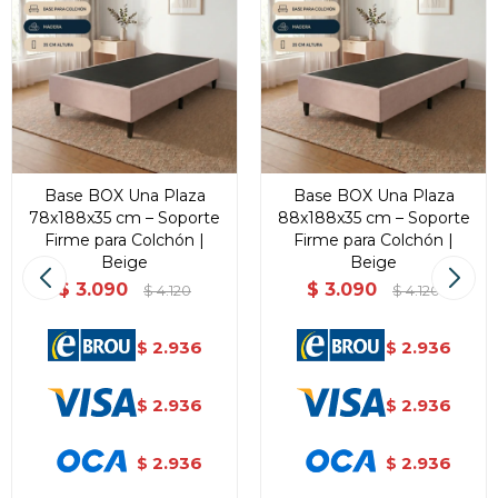
Base BOX Una Plaza
Base BOX Una Plaza
78x188x35 cm – Soporte
88x188x35 cm – Soporte
Firme para Colchón |
Firme para Colchón |
Beige
Beige
$
3.090
$
3.090
$
4.120
$
4.120
2.936
2.936
$
$
2.936
2.936
$
$
2.936
2.936
$
$