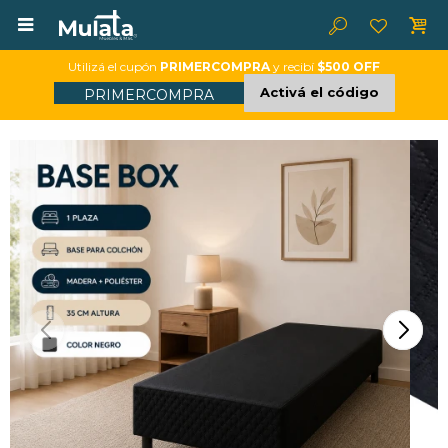

Utilizá el cupón
PRIMERCOMPRA
y recibí
$500 OFF
Activá el código
PRIMERCOMPRA