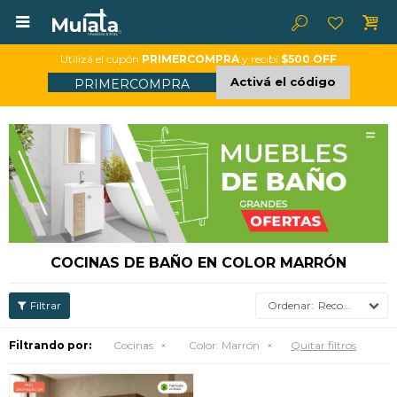

Utilizá el cupón
PRIMERCOMPRA
y recibí
$500 OFF
Activá el código
PRIMERCOMPRA
COCINAS DE BAÑO EN COLOR MARRÓN
Recomendados
Filtrando por:
Cocinas
Color:
Marrón
Quitar filtros