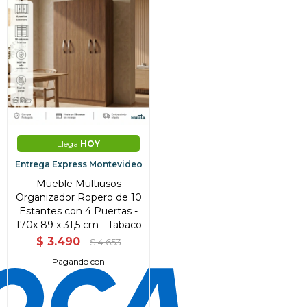
Llega
HOY
Entrega Express Montevideo
Mueble Multiusos
Organizador Ropero de 10
Estantes con 4 Puertas -
170x 89 x 31,5 cm - Tabaco
$
3.490
$
4.653
¡Sumate a la forma más ágil de
comprar!
Pagando con
Comprá en 3 cuotas sin recargo o hasta en
12 cuotas * ¡Solo con tu cédula!
* sujeto aprobación crediticia.