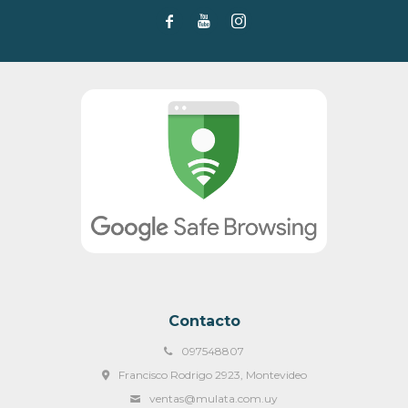



Contacto
097548807
Francisco Rodrigo 2923, Montevideo
ventas@mulata.com.uy