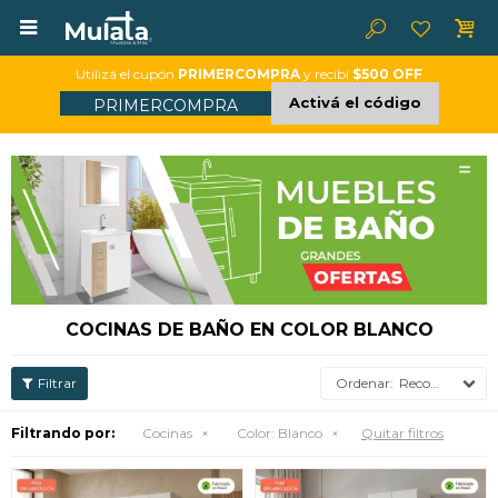

Utilizá el cupón
PRIMERCOMPRA
y recibí
$500 OFF
Activá el código
PRIMERCOMPRA
COCINAS DE BAÑO EN COLOR BLANCO
Recomendados
Filtrando por:
Cocinas
Color:
Blanco
Quitar filtros