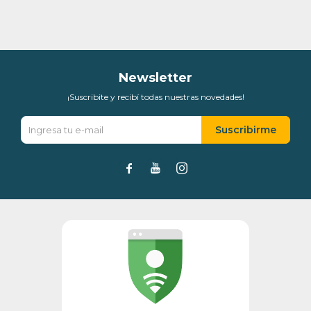
* sujeto a aprobación crediticia. El monto disponible
puede variar por comercio
Día
Mes
Año
Continuar
Newsletter
¡Suscribite y recibí todas nuestras novedades!
Suscribirme


