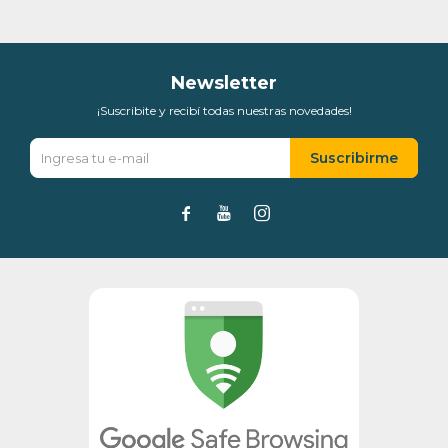
Día
Mes
Año
Continuar
Newsletter
¡Suscribite y recibí todas nuestras novedades!
Suscribirme


