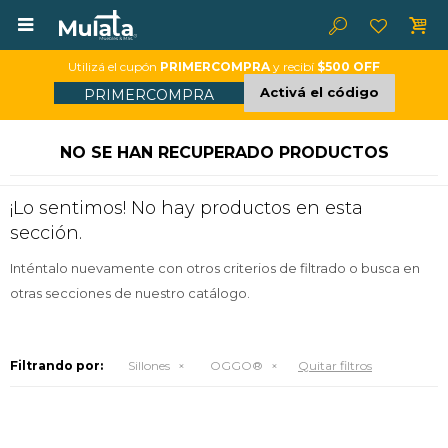

Utilizá el cupón
PRIMERCOMPRA
y recibí
$500 OFF
Activá el código
PRIMERCOMPRA
NO SE HAN RECUPERADO PRODUCTOS
¡Lo sentimos! No hay productos en esta
sección.
Inténtalo nuevamente con otros criterios de filtrado o busca en
otras secciones de nuestro catálogo.
Filtrando por:
Sillones
OGGO®
Quitar filtros