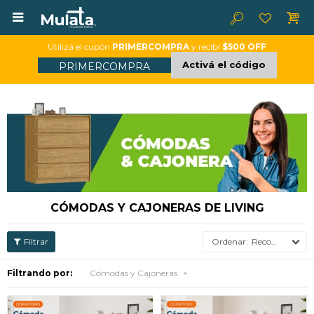

Utilizá el cupón
PRIMERCOMPRA
y recibí
$500 OFF
Activá el código
PRIMERCOMPRA
CÓMODAS Y CAJONERAS DE LIVING
Recomendados
Filtrando por:
Cómodas y Cajoneras