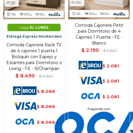
Comoda Cajonera Petit
Llega
EL LUNES
para Dormitorio de 4
Entrega Express Montevideo
Cajones 1 Puerta - FE -
Blanco
Comoda Cajonera Rack TV
$
2.190
de 4 cajones 1 puerta 1
$
2.920
Botiquín con Espejo y
Estantes para Dormitorio o
2.081
$
Living - FE - R/Champan
$
8.490
$
11.320
2.081
$
8.066
$
2.081
$
8.066
$
Pagando con
8.066
$