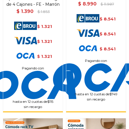
$
8.990
de 4 Cajones - FE - Marrón
$
11.987
$
1.390
$
1.853
8.541
$
1.321
$
8.541
$
1.321
$
8.541
$
1.321
$
Pagando con
Pagando con
hasta en 12 cuotas de
$749
sin recargo
hasta en 12 cuotas de
$115
sin recargo