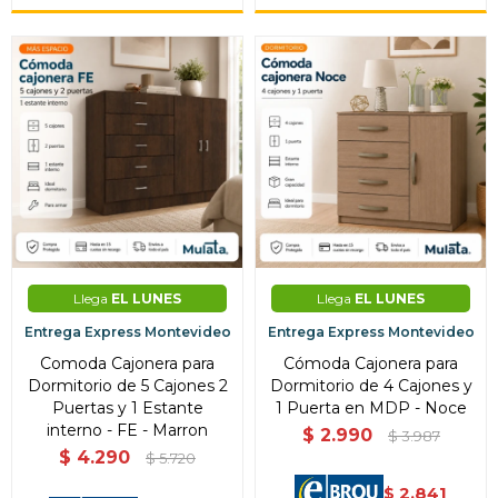
Llega
EL LUNES
Llega
EL LUNES
Entrega Express Montevideo
Entrega Express Montevideo
Comoda Cajonera para
Cómoda Cajonera para
Dormitorio de 5 Cajones 2
Dormitorio de 4 Cajones y
Puertas y 1 Estante
1 Puerta en MDP - Noce
interno - FE - Marron
$
2.990
$
3.987
$
4.290
$
5.720
2.841
$