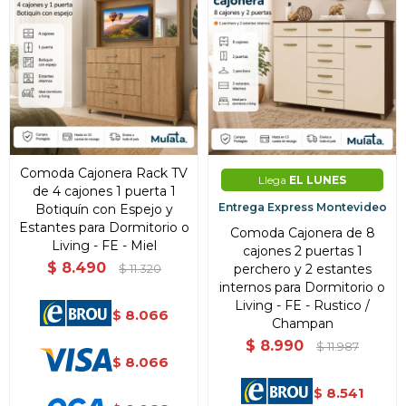
Comoda Cajonera Rack TV
Llega
EL LUNES
de 4 cajones 1 puerta 1
Entrega Express Montevideo
Botiquín con Espejo y
Estantes para Dormitorio o
Comoda Cajonera de 8
Living - FE - Miel
cajones 2 puertas 1
$
8.490
perchero y 2 estantes
$
11.320
internos para Dormitorio o
Living - FE - Rustico /
8.066
$
Champan
$
8.990
$
11.987
8.066
$
8.541
$