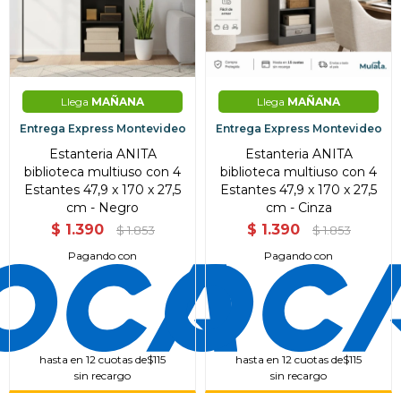
el inconveniente, por cualquier duda
Por favor intenta nuevamente mas tarde.
Celular
prefieras!
contactanos en
preguntas@pagodespues.com.uy
Elegí tus productos preferidos
Fecha de nacimiento
Elegí Pago Después como metodo de pago
* sujeto a aprobación crediticia. El monto disponible
puede variar por comercio
Llega
MAÑANA
Llega
MAÑANA
Día
Mes
Año
Entrega Express Montevideo
Entrega Express Montevideo
Continuar
Estanteria ANITA
Estanteria ANITA
biblioteca multiuso con 4
biblioteca multiuso con 4
Estantes 47,9 x 170 x 27,5
Estantes 47,9 x 170 x 27,5
cm - Negro
cm - Cinza
$
1.390
$
1.390
$
1.853
$
1.853
Pagando con
Pagando con
hasta en 12 cuotas de
$115
hasta en 12 cuotas de
$115
sin recargo
sin recargo