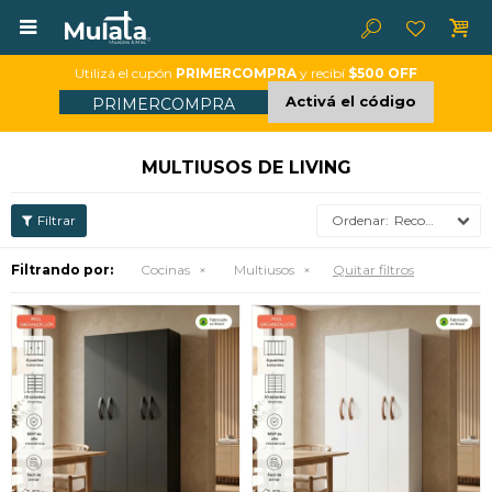

Utilizá el cupón
PRIMERCOMPRA
y recibí
$500 OFF
Activá el código
PRIMERCOMPRA
MULTIUSOS DE LIVING
Recomendados
Filtrando por:
Cocinas
Multiusos
Quitar filtros