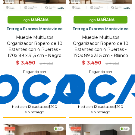
Llega
MAÑANA
Llega
MAÑANA
Entrega Express Montevideo
Entrega Express Montevideo
Mueble Multiusos
Mueble Multiusos
Organizador Ropero de 10
Organizador Ropero de 10
Estantes con 4 Puertas -
Estantes con 4 Puertas -
170x 89 x 31,5 cm - Negro
170x 89 x 31,5 cm - Blanco
$
3.490
$
3.490
$
4.653
$
4.653
Pagando con
Pagando con
hasta en 12 cuotas de
$290
hasta en 12 cuotas de
$290
sin recargo
sin recargo