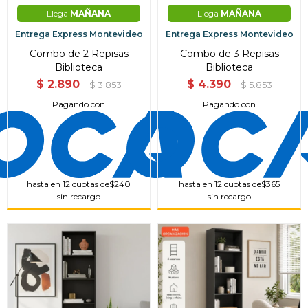
Llega
MAÑANA
Llega
MAÑANA
Entrega Express Montevideo
Entrega Express Montevideo
Combo de 2 Repisas
Combo de 3 Repisas
Biblioteca
Biblioteca
$
2.890
$
4.390
$
3.853
$
5.853
Pagando con
Pagando con
¡Sumate a la forma más ágil de
comprar!
hasta en 12 cuotas de
$240
hasta en 12 cuotas de
$365
sin recargo
sin recargo
Comprá en 3 cuotas sin recargo o hasta en
12 cuotas * ¡Solo con tu cédula!
* sujeto aprobación crediticia.
Comprá ahora y Pagá
Verifica si estás calificado para comprar con
Pago Después:
Después, hasta en 12
Estás calificado para comprar usando Pago
Ups!
cuotas y sin tocar tu
Después.
Cédula de identidad
tarjeta de crédito
Parece que no tenes oferta, lamentamos
¡Algo salió mal!
¡Tenés hasta
para comprar en las cuotas que