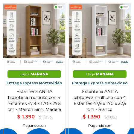
Llega
MAÑANA
Llega
MAÑANA
Entrega Express Montevideo
Entrega Express Montevideo
Estanteria ANITA
Estanteria ANITA
biblioteca multiuso con 4
biblioteca multiuso con 4
Estantes 47,9 x 170 x 27,5
Estantes 47,9 x 170 x 27,5
cm - Marrón Simil Madera
cm - Blanco
$
1.390
$
1.390
$
1.853
$
1.853
Pagando con
Pagando con