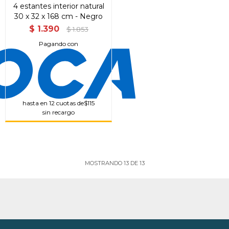
4 estantes interior natural
30 x 32 x 168 cm - Negro
$
1.390
$
1.853
Pagando con
hasta en 12 cuotas de
$115
sin recargo
MOSTRANDO
13
DE
13