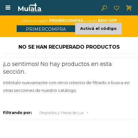

Utilizá el cupón
PRIMERCOMPRA
y recibí
$500 OFF
Activá el código
PRIMERCOMPRA
NO SE HAN RECUPERADO PRODUCTOS
¡Lo sentimos! No hay productos en esta
sección.
Inténtalo nuevamente con otros criterios de filtrado o busca en
otras secciones de nuestro catálogo.
Filtrando por:
Respaldos y Mesas de Luz