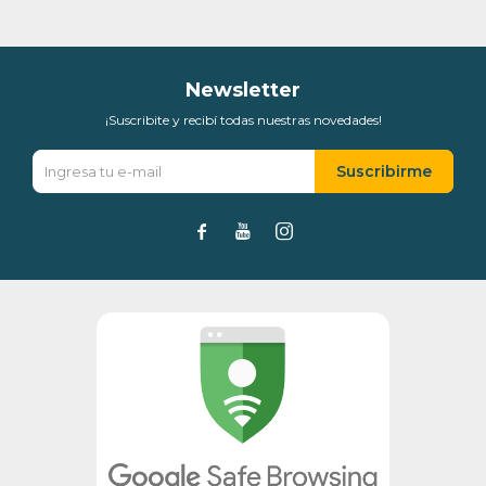
Día
Mes
Año
Continuar
Newsletter
¡Suscribite y recibí todas nuestras novedades!
Suscribirme


