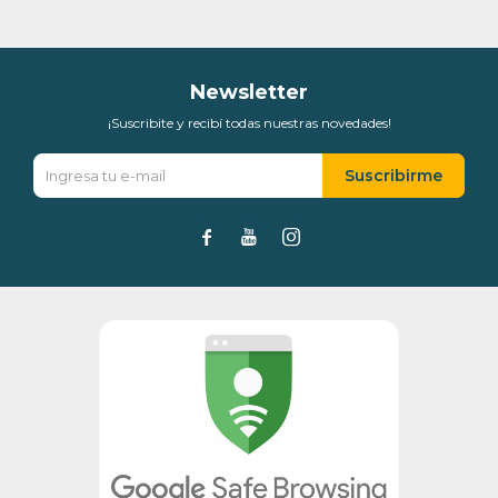
Día
Mes
Año
Continuar
Newsletter
¡Suscribite y recibí todas nuestras novedades!
Suscribirme


