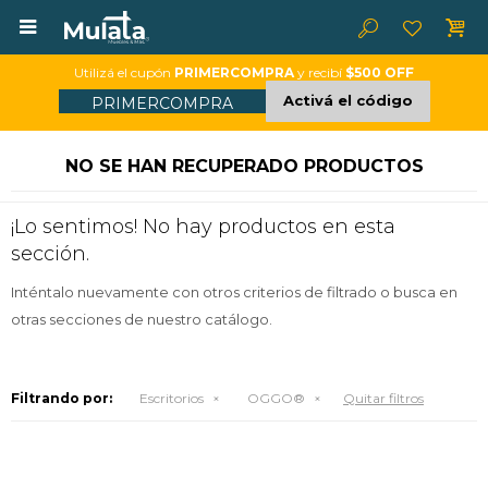

Utilizá el cupón
PRIMERCOMPRA
y recibí
$500 OFF
Activá el código
PRIMERCOMPRA
NO SE HAN RECUPERADO PRODUCTOS
¡Lo sentimos! No hay productos en esta
sección.
Inténtalo nuevamente con otros criterios de filtrado o busca en
otras secciones de nuestro catálogo.
Filtrando por:
Escritorios
OGGO®
Quitar filtros