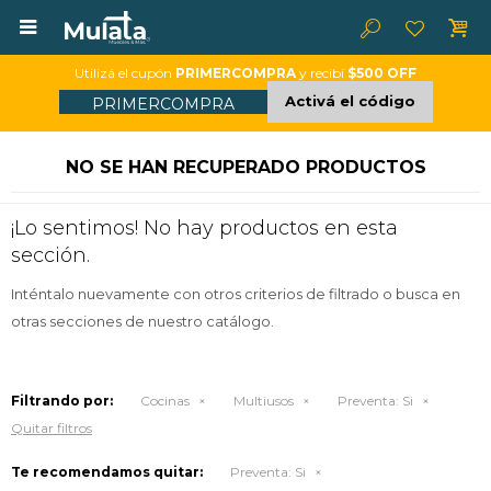

Utilizá el cupón
PRIMERCOMPRA
y recibí
$500 OFF
Activá el código
PRIMERCOMPRA
NO SE HAN RECUPERADO PRODUCTOS
¡Lo sentimos! No hay productos en esta
sección.
Inténtalo nuevamente con otros criterios de filtrado o busca en
otras secciones de nuestro catálogo.
Filtrando por:
Cocinas
Multiusos
Preventa:
Si
Quitar filtros
Te recomendamos quitar:
Preventa:
Si