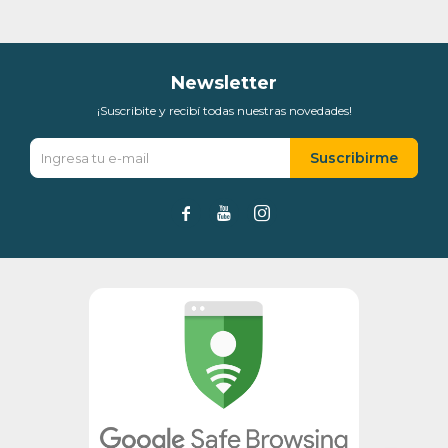
Día
Mes
Año
Continuar
Newsletter
¡Suscribite y recibí todas nuestras novedades!
Suscribirme


