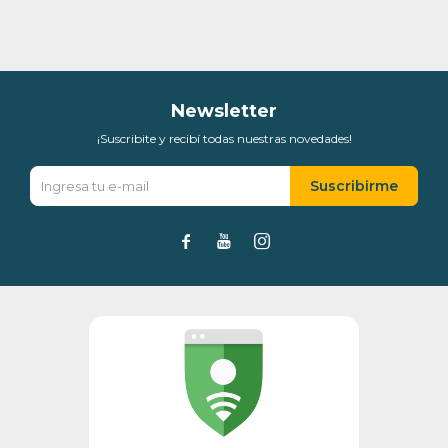
* sujeto a aprobación crediticia. El monto disponible
puede variar por comercio
Día
Mes
Año
Continuar
Newsletter
¡Suscribite y recibí todas nuestras novedades!
Suscribirme


