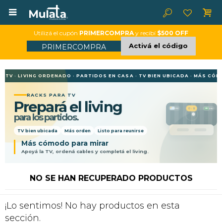

Utilizá el cupón
PRIMERCOMPRA
y recibí
$500 OFF
Activá el código
PRIMERCOMPRA
E TV · LIVING ORDENADO · PARTIDOS EN CASA · TV BIEN UBICADA · MÁS CÓM
RACKS PARA TV
Prepará el living
0 - 0
URU
SAU
para los partidos.
TV bien ubicada
Más orden
Listo para reunirse
Más cómodo para mirar
Apoyá la TV, ordená cables y completá el living.
NO SE HAN RECUPERADO PRODUCTOS
¡Lo sentimos! No hay productos en esta
sección.